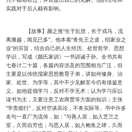
实践对于后人颇有影响。
【故事】颜之推“生于乱世，长于戎马，流
离播越，闻见已多”。他本着“务先王之道，绍家业之
业”的宗旨，结合自己的人生经历、处世哲学、思想
学识，写成《颜氏家训》一书训诫子孙。全书共有
七卷计二十篇，各篇内容涉及的范围相当广泛，但
主要是以传统儒家思想教育子弟，讲如何修身、治
家、处世、为学等，其中不少见解至今仍有借鉴意
义。如他提倡学习，反对不学无术；认为学习应以
读书为主，又要注意工农商贾等方面的知识；主张
“学贵能行”，反对空谈高论，不务实际等。书中许多
名句一直广为流传，如：
“与善人居，如入芝兰之
室，久而自芳也；与恶人居，如入鲍鱼之肆，久而