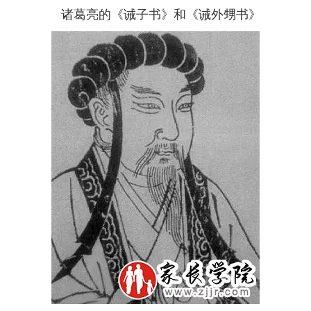
诸葛亮的《诫子书》
和《诫外甥书》