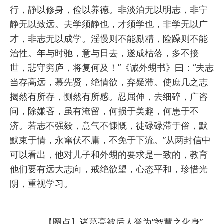
行，静以修身，俭以养德。非淡泊无以明志，非宁
静无以致远。夫学须静也，才须学也，非学无以广
才，非志无以成学。淫慢则不能励精，险躁则不能
治性。年与时驰，意与日去，遂成枯落，多不接
世，悲守穷庐，将复何及！”
《诫外甥书》曰：
“夫志
当存高远，慕先贤，绝情欲，弃疑滞。使庶几之志
揭然有所存，恻然有所感。忍屈伸，去细碎，广咨
问，除嫌吝，虽有淹留，何损于美趣，何患于不
济。若志不强毅，意气不慷慨，徒碌碌滞于俗，默
默束于情，永窜伏不庸，不免于下流。”
从两封信中
可以看出，他对儿子和外甥的要求是一致的，教育
他们要有远大志向，戒绝欲望，心态平和，珍惜光
阴，重视学习。
【圈点】诸葛亮被后人誉为“智慧之化身”，