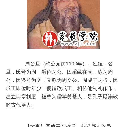
周公旦（约公元前1100年），姓姬，名
旦，氏号为周，爵位为公。因采邑在周，称为周
公，因谥号为文，又称为周文公。周成王之叔，因
成王即位时年少，便辅政成王。相传他制礼作乐，
建立典章制度，被尊为儒学奠基人，是孔子最崇敬
的古代圣人。
【故事】周成王亲政后，营造新都洛邑，