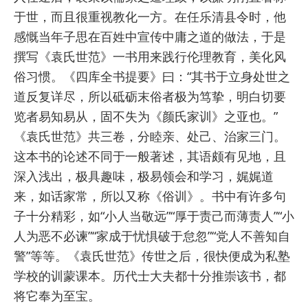
于世，而且很重视教化一方。在任乐清县令时，他
感慨当年子思在百姓中宣传中庸之道的做法，于是
撰写《袁氏世范》一书用来践行伦理教育，美化风
俗习惯。《四库全书提要》曰：
“其书于立身处世之
道反复详尽，所以砥砺末俗者极为笃挚，明白切要
览者易知易从，固不失为《颜氏家训》之亚也。”
《袁氏世范》共三卷，分睦亲、处己、治家三门。
这本书的论述不同于一般著述，其语颇有见地，且
深入浅出，极具趣味，极易领会和学习，娓娓道
来，如话家常，所以又称《俗训》。书中有许多句
子十分精彩，如
“小人当敬远”“厚于责己而薄责人”“小
人为恶不必谏”“家成于忧惧破于怠忽”“党人不善知自
警”等等。
《袁氏世范》传世之后，很快便成为私塾
学校的训蒙课本。历代士大夫都十分推崇该书，都
将它奉为至宝。