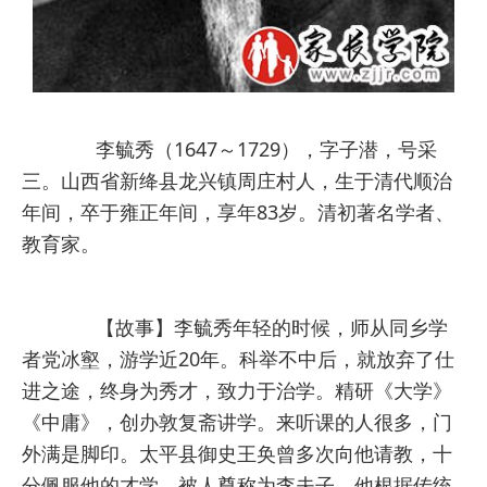
李毓秀（1647～1729），字子潜，号采
三。山西省新绛县龙兴镇周庄村人，生于清代顺治
年间，卒于雍正年间，享年83岁。清初著名学者、
教育家。
【故事】李毓秀年轻的时候，师从同乡学
者党冰壑，游学近20年。科举不中后，就放弃了仕
进之途，终身为秀才，致力于治学。精研《大学》
《中庸》，创办敦复斋讲学。来听课的人很多，门
外满是脚印。太平县御史王奂曾多次向他请教，十
分佩服他的才学，被人尊称为李夫子。他根据传统