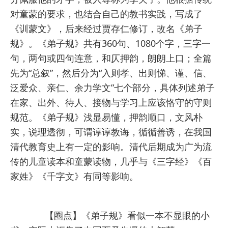
对童蒙的要求，也结合自己的教书实践，写成了
《训蒙文》，后来经过贾存仁修订，改名《弟子
规》。
《弟子规》共有360句、1080个字，三字一
句，两句或四句连意，和仄押韵，朗朗上口；全篇
先为“总叙”，然后分为“入则孝、出则悌、谨、信、
泛爱众、亲仁、余力学文”七个部分，具体列述弟子
在家、出外、待人、接物与学习上应该恪守的守则
规范。
《弟子规》浅显易懂，押韵顺口，文风朴
实，说理透彻，可谓谆谆教诲，循循善诱，在我国
清代教育史上有一定的影响。清代后期成为广为流
传的儿童读本和童蒙读物，几乎与《三字经》《百
家姓》《千字文》有同等影响。
【圈点】《弟子规》看似一本不显眼的小