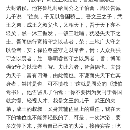
大封诸侯。他将鲁地封给周公之子伯禽，周公告诫
儿子说：“往矣，子无以鲁国骄士。吾文王之子，武
王之弟，成王之叔父也，又相天下，吾于天下亦不
轻矣，然一沐三握发，一饭三吐哺，犹恐失天下之
士。吾闻德行宽裕守之以恭者，荣；土地广大守之
以俭者，安；禄位尊盛守之以卑者，贵；人众兵强
守之以畏者，胜；聪明睿智守之以愚者，哲；博闻
强记守之以浅者，智。夫此六者，皆谦德也。夫贵
为天子，富有四海，由此德也。不谦而失天下亡其
身者，桀纣是也。可不慎欤！”这就是周公的《诫伯
禽书》。他告诫儿子伯禽：“你不要因为受封于鲁国
就怠慢、轻视人才。我是文王的儿子，武王的弟
弟，成王的叔叔，又身兼辅佐皇上的重任，我在天
下的地位也不能算轻贱的了。可是，一次沐浴，要
多次停下来，握着自己已散的头发，接待宾客；吃