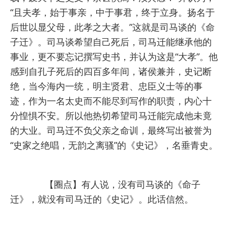
“且夫孝，始于事亲，中于事君，终于立身。扬名于
后世以显父母，此孝之大者。”这就是司马谈的《命
子迁》。
司马谈希望自己死后，司马迁能继承他的
事业，更不要忘记撰写史书，并认为这是“大孝”。他
感到自孔子死后的四百多年间，诸侯兼并，史记断
绝，当今海内一统，明主贤君、忠臣义士等的事
迹，作为一名太史而不能尽到写作的职责，内心十
分惶惧不安。所以他热切希望司马迁能完成他未竟
的大业。司马迁不负父亲之命训，最终写出被誉为
“史家之绝唱，无韵之离骚”的《史记》，名垂青史。
【圈点】有人说，没有司马谈的《命子
迁》，就没有司马迁的《史记》。此话信然。