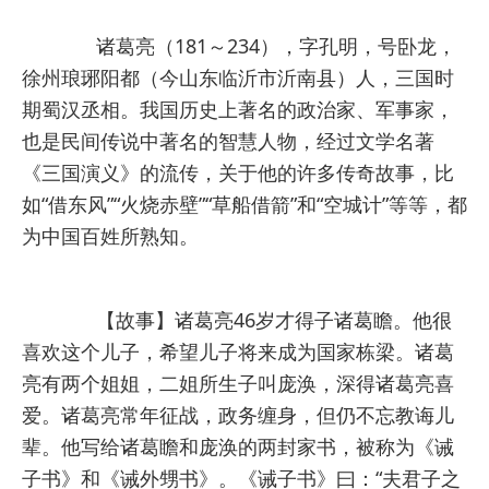
诸葛亮（181～234），字孔明，号卧龙，
徐州琅琊阳都（今山东临沂市沂南县）人，三国时
期蜀汉丞相。我国历史上著名的政治家、军事家，
也是民间传说中著名的智慧人物，经过文学名著
《三国演义》的流传，关于他的许多传奇故事，比
如“借东风”“火烧赤壁”“草船借箭”和“空城计”等等，都
为中国百姓所熟知。
【故事】诸葛亮46岁才得子诸葛瞻。他很
喜欢这个儿子，希望儿子将来成为国家栋梁。诸葛
亮有两个姐姐，二姐所生子叫庞涣，深得诸葛亮喜
爱。诸葛亮常年征战，政务缠身，但仍不忘教诲儿
辈。他写给诸葛瞻和庞涣的两封家书，被称为《诫
子书》和《诫外甥书》。《诫子书》曰：
“夫君子之