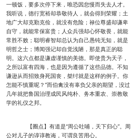
一顿饭，要多次停下来，唯恐因怠慢而失去人才。
我听说，
德行宽裕却恭敬待人，就会得到荣耀；土
地广大却克勤克俭，就没有危险；禄位尊盛却谦卑
自守，就能常保富贵；人众兵强却心怀敬畏，就能
常胜不败；聪明睿智却总认为自己愚钝无知，就是
明哲之士；博闻强记却自觉浅陋，那是真正的聪
明。这六点都是谦虚谨慎的美德。即使贵为天子，
之所以富有四海，也是因为遵循了这些品德。不知
谦逊从而招致身死国丧，桀纣就是这样的例子。你
怎能不慎重呢？”
而伯禽没有辜负父亲的期望，没过
几年就把鲁国治理成民风纯朴、务本重农、崇教敬
学的礼仪之邦。
【圈点】有道是“周公吐哺，天下归心”。周
公对儿子的谆谆教诲，可谓良苦用心。