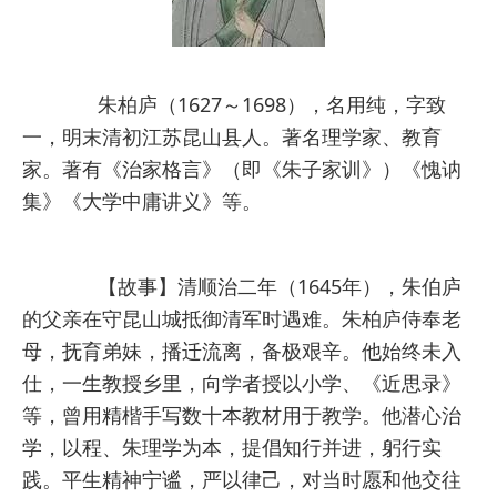
朱柏庐（1627～1698），名用纯，字致
一，明末清初江苏昆山县人。著名理学家、教育
家。著有《治家格言》（即《朱子家训》）《愧讷
集》《大学中庸讲义》等。
【故事】清顺治二年（1645年），朱伯庐
的父亲在守昆山城抵御清军时遇难。朱柏庐侍奉老
母，抚育弟妹，播迁流离，备极艰辛。他始终未入
仕，一生教授乡里，向学者授以小学、《近思录》
等，曾用精楷手写数十本教材用于教学。他潜心治
学，以程、朱理学为本，提倡知行并进，躬行实
践。平生精神宁谧，严以律己，对当时愿和他交往