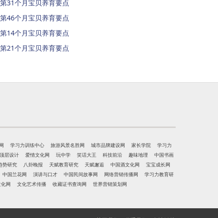
第31个月宝贝养育要点
第46个月宝贝养育要点
第14个月宝贝养育要点
第21个月宝贝养育要点
网
学习力训练中心
旅游风景名胜网
城市品牌建设网
家长学院
学习力
顶层设计
爱情文化网
玩中学
笑话大王
科技前沿
趣味地理
中国书画
趋势研究
八卦晚报
天赋教育研究
天赋邂逅
中国酒文化网
宝宝成长网
中国兰花网
演讲与口才
中国民间故事网
网络营销传播网
学习力教育研
文化网
文化艺术传播
收藏证书查询网
世界营销策划网