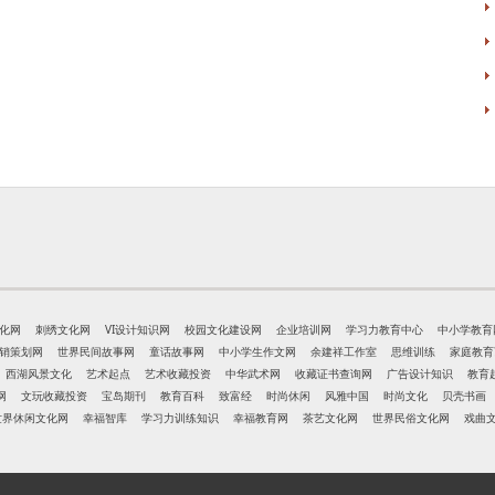
化网
刺绣文化网
VI设计知识网
校园文化建设网
企业培训网
学习力教育中心
中小学教育
销策划网
世界民间故事网
童话故事网
中小学生作文网
余建祥工作室
思维训练
家庭教育
西湖风景文化
艺术起点
艺术收藏投资
中华武术网
收藏证书查询网
广告设计知识
教育
网
文玩收藏投资
宝岛期刊
教育百科
致富经
时尚休闲
风雅中国
时尚文化
贝壳书画
世界休闲文化网
幸福智库
学习力训练知识
幸福教育网
茶艺文化网
世界民俗文化网
戏曲