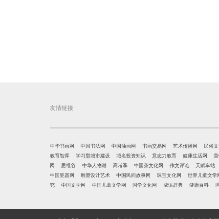
友情链接
中华书画网
中国书法网
中国油画网
书画交易网
艺术传播网
民俗文
教育智库
学习型城市建设
域名投资知识
意志力教育
健康生活网
营
网
思维谷
中华人物谱
高考季
中国茶文化网
作文评论
天赋车站
中国瓷器网
雕塑设计艺术
中国民间故事网
珠宝文化网
世界儿童文学
究
中国文学网
中国儿童文学网
国学文化网
成语辞典
健康百科