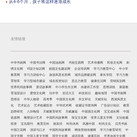
从4-6个月，孩子将这样逐渐成长
友情链接
中华书画网
中国书法网
中国油画网
书画交易网
艺术传播网
民俗文化网
刺
绣文化网
VI设计知识网
校园文化建设网
企业培训网
学习力教育中心
中小学
教育网
学习力训练中心
旅游风景名胜网
城市品牌建设网
家长学院
学习力教
育智库
学习型城市建设
域名投资知识
意志力教育
健康生活网
营销策划网
世界民间故事网
童话故事网
中小学生作文网
余建祥工作室
思维训练
家庭教
育顶层设计
爱情文化网
玩中学
笑话大王
科技前沿
趣味地理
中国书画网
思维谷
中华人物谱
高考季
中国茶文化网
作文评论
天赋车站
西湖风景文
化
艺术起点
艺术收藏投资
中华武术网
收藏证书查询网
广告设计知识
教育
趋势研究
八卦晚报
天赋教育研究
天赋邂逅
中国酒文化网
宝宝成长网
中国
瓷器网
雕塑设计艺术
中国民间故事网
珠宝文化网
世界儿童文学网
文玩收藏
投资
宝岛期刊
教育百科
致富经
时尚休闲
风雅中国
时尚文化
贝壳书画
中国兰花网
演讲与口才
中国民间故事网
网络营销传播网
学习力教育研究
中
国文学网
中国儿童文学网
国学文化网
成语辞典
健康百科
世界休闲文化网