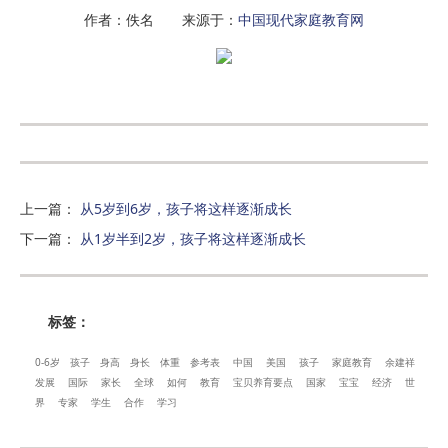
作者：佚名 来源于：
中国现代家庭教育网
上一篇
：
从5岁到6岁，孩子将这样逐渐成长
下一篇
：
从1岁半到2岁，孩子将这样逐渐成长
标签：
0-6岁
孩子
身高
身长
体重
参考表
中国
美国
孩子
家庭教育
余建祥
发展
国际
家长
全球
如何
教育
宝贝养育要点
国家
宝宝
经济
世
界
专家
学生
合作
学习