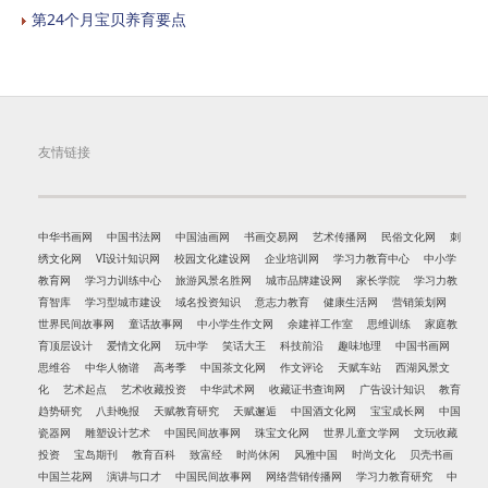
第24个月宝贝养育要点
友情链接
中华书画网
中国书法网
中国油画网
书画交易网
艺术传播网
民俗文化网
刺
绣文化网
VI设计知识网
校园文化建设网
企业培训网
学习力教育中心
中小学
教育网
学习力训练中心
旅游风景名胜网
城市品牌建设网
家长学院
学习力教
育智库
学习型城市建设
域名投资知识
意志力教育
健康生活网
营销策划网
世界民间故事网
童话故事网
中小学生作文网
余建祥工作室
思维训练
家庭教
育顶层设计
爱情文化网
玩中学
笑话大王
科技前沿
趣味地理
中国书画网
思维谷
中华人物谱
高考季
中国茶文化网
作文评论
天赋车站
西湖风景文
化
艺术起点
艺术收藏投资
中华武术网
收藏证书查询网
广告设计知识
教育
趋势研究
八卦晚报
天赋教育研究
天赋邂逅
中国酒文化网
宝宝成长网
中国
瓷器网
雕塑设计艺术
中国民间故事网
珠宝文化网
世界儿童文学网
文玩收藏
投资
宝岛期刊
教育百科
致富经
时尚休闲
风雅中国
时尚文化
贝壳书画
中国兰花网
演讲与口才
中国民间故事网
网络营销传播网
学习力教育研究
中