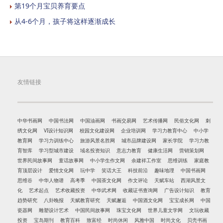
第19个月宝贝养育要点
从4-6个月，孩子将这样逐渐成长
友情链接
中华书画网
中国书法网
中国油画网
书画交易网
艺术传播网
民俗文化网
刺
绣文化网
VI设计知识网
校园文化建设网
企业培训网
学习力教育中心
中小学
教育网
学习力训练中心
旅游风景名胜网
城市品牌建设网
家长学院
学习力教
育智库
学习型城市建设
域名投资知识
意志力教育
健康生活网
营销策划网
世界民间故事网
童话故事网
中小学生作文网
余建祥工作室
思维训练
家庭教
育顶层设计
爱情文化网
玩中学
笑话大王
科技前沿
趣味地理
中国书画网
思维谷
中华人物谱
高考季
中国茶文化网
作文评论
天赋车站
西湖风景文
化
艺术起点
艺术收藏投资
中华武术网
收藏证书查询网
广告设计知识
教育
趋势研究
八卦晚报
天赋教育研究
天赋邂逅
中国酒文化网
宝宝成长网
中国
瓷器网
雕塑设计艺术
中国民间故事网
珠宝文化网
世界儿童文学网
文玩收藏
投资
宝岛期刊
教育百科
致富经
时尚休闲
风雅中国
时尚文化
贝壳书画