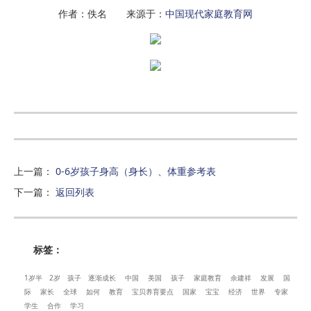
作者：佚名 来源于：
中国现代家庭教育网
上一篇
：
0-6岁孩子身高（身长）、体重参考表
下一篇
：
返回列表
标签：
1岁半
2岁
孩子
逐渐成长
中国
美国
孩子
家庭教育
余建祥
发展
国
际
家长
全球
如何
教育
宝贝养育要点
国家
宝宝
经济
世界
专家
学生
合作
学习