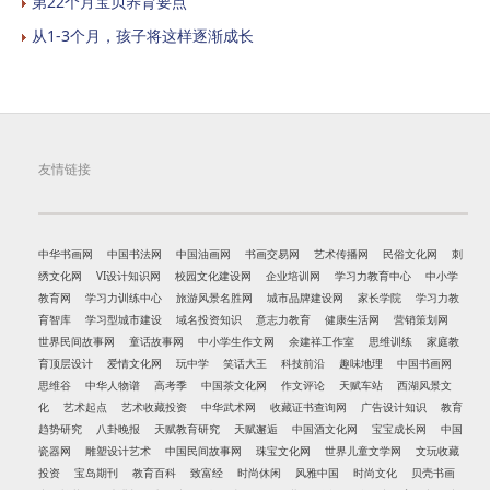
第22个月宝贝养育要点
从1-3个月，孩子将这样逐渐成长
友情链接
中华书画网
中国书法网
中国油画网
书画交易网
艺术传播网
民俗文化网
刺
绣文化网
VI设计知识网
校园文化建设网
企业培训网
学习力教育中心
中小学
教育网
学习力训练中心
旅游风景名胜网
城市品牌建设网
家长学院
学习力教
育智库
学习型城市建设
域名投资知识
意志力教育
健康生活网
营销策划网
世界民间故事网
童话故事网
中小学生作文网
余建祥工作室
思维训练
家庭教
育顶层设计
爱情文化网
玩中学
笑话大王
科技前沿
趣味地理
中国书画网
思维谷
中华人物谱
高考季
中国茶文化网
作文评论
天赋车站
西湖风景文
化
艺术起点
艺术收藏投资
中华武术网
收藏证书查询网
广告设计知识
教育
趋势研究
八卦晚报
天赋教育研究
天赋邂逅
中国酒文化网
宝宝成长网
中国
瓷器网
雕塑设计艺术
中国民间故事网
珠宝文化网
世界儿童文学网
文玩收藏
投资
宝岛期刊
教育百科
致富经
时尚休闲
风雅中国
时尚文化
贝壳书画