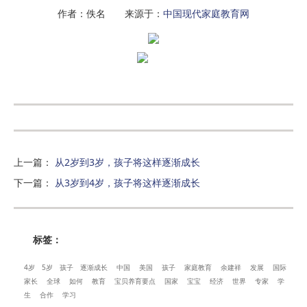
作者：佚名 来源于：
中国现代家庭教育网
上一篇
：
从2岁到3岁，孩子将这样逐渐成长
下一篇
：
从3岁到4岁，孩子将这样逐渐成长
标签：
4岁
5岁
孩子
逐渐成长
中国
美国
孩子
家庭教育
余建祥
发展
国际
家长
全球
如何
教育
宝贝养育要点
国家
宝宝
经济
世界
专家
学
生
合作
学习