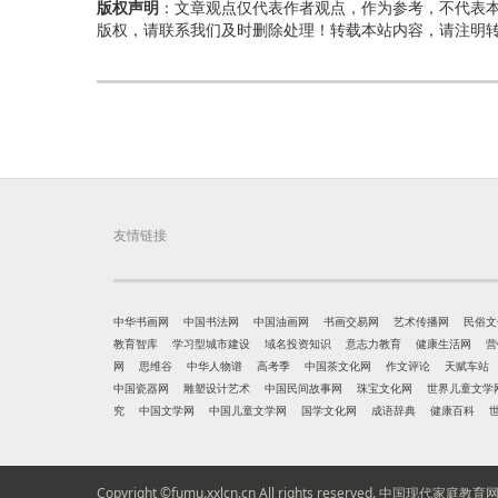
版权声明
：文章观点仅代表作者观点，作为参考，不代表
版权，请联系我们及时删除处理！转载本站内容，请注明
友情链接
中华书画网
中国书法网
中国油画网
书画交易网
艺术传播网
民俗文
教育智库
学习型城市建设
域名投资知识
意志力教育
健康生活网
营
网
思维谷
中华人物谱
高考季
中国茶文化网
作文评论
天赋车站
中国瓷器网
雕塑设计艺术
中国民间故事网
珠宝文化网
世界儿童文学
究
中国文学网
中国儿童文学网
国学文化网
成语辞典
健康百科
Copyright ©fumu.xxlcn.cn All rights reserved.
中国现代家庭教育