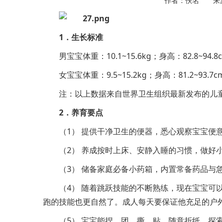
作者：佚名 来
1．生长标准
男宝宝体重：10.1~15.6kg；身高：82.8~94.8
女宝宝体重：9.5~15.2kg；身高：81.2~93.7c
注：以上数据来自世界卫生组织最新发布的儿
2．养育要点
（1） 提供干净卫生的便器，悉心观察宝宝便
（2） 养成按时上床、安静入睡的习惯，做好
（3） 储备家庭必备小药箱，内置常备药品与
（4） 随着跳跃技能的不断熟练，现在宝宝可
跑的技能也更自然了。成人每天要保证他充足的户
（5） 宝宝能捏、团、撕、贴、随意折纸，探