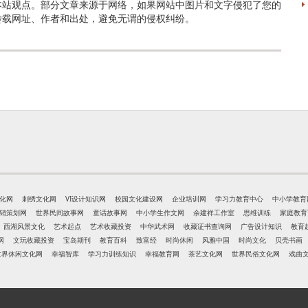
本站观点。部分文章来源于网络，如果网站中图片和文字侵犯了您的
转载网址、作者和出处，避免无谓的侵权纠纷。
化网
刺绣文化网
VI设计知识网
校园文化建设网
企业培训网
学习力教育中心
中小学教育
销策划网
世界民间故事网
童话故事网
中小学生作文网
余建祥工作室
思维训练
家庭教育
西湖风景文化
艺术起点
艺术收藏投资
中华武术网
收藏证书查询网
广告设计知识
教育
网
文玩收藏投资
宝岛期刊
教育百科
致富经
时尚休闲
风雅中国
时尚文化
贝壳书画
世界休闲文化网
幸福智库
学习力训练知识
幸福教育网
茶艺文化网
世界民俗文化网
戏曲
网