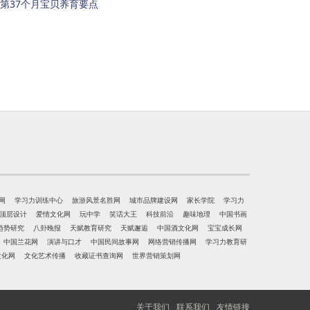
第37个月宝贝养育要点
网
学习力训练中心
旅游风景名胜网
城市品牌建设网
家长学院
学习力
顶层设计
爱情文化网
玩中学
笑话大王
科技前沿
趣味地理
中国书画
趋势研究
八卦晚报
天赋教育研究
天赋邂逅
中国酒文化网
宝宝成长网
中国兰花网
演讲与口才
中国民间故事网
网络营销传播网
学习力教育研
文化网
文化艺术传播
收藏证书查询网
世界营销策划网
关于我们
联系我们
友情链接