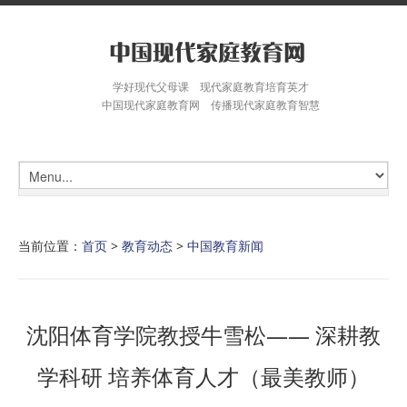
学好现代父母课 现代家庭教育培育英才
中国现代家庭教育网 传播现代家庭教育智慧
当前位置：
首页
>
教育动态
>
中国教育新闻
沈阳体育学院教授牛雪松—— 深耕教
学科研 培养体育人才（最美教师）