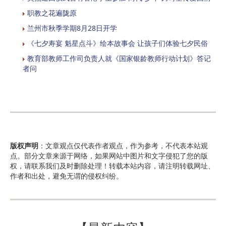
职教之花遍陇原
兰州市秋季学期8月28日开学
《七夕寿宴 魁星点斗》绘本故事会 让孩子们体验七夕民俗
教育部教师工作司负责人就《国家银龄教师行动计划》答记
者问
版权声明
：文章观点仅代表作者观点，作为参考，不代表本站观
点。部分文章来源于网络，如果网站中图片和文字侵犯了您的版
权，请联系我们及时删除处理！转载本站内容，请注明转载网址、
作者和出处，避免无谓的侵权纠纷。