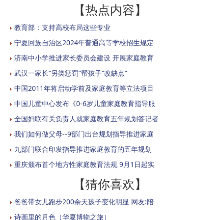
【热点内容】
教育部：支持高校布局这些专业
宁夏回族自治区2024年普通高等学校招生规定
济南中小学推进家长委员会建设 开展家庭教育
武汉一家长“另类惩罚”帮孩子“改缺点”
中国2011年将启动学前及家庭教育等立法项目
中国儿童中心发布《0-6岁儿童家庭教育指导服
全国妇联有关负责人就家庭教育五年规划答记者
我们如何做父母--9部门出台规划指导推进家庭
九部门联合印发指导推进家庭教育的五年规划
重庆颁布首个地方性家庭教育法规 9月1日起实
【猜你喜欢】
爸爸带女儿跑步200余天孩子变化明显 网友:陪
诗画里的月色（华夏博物之旅）