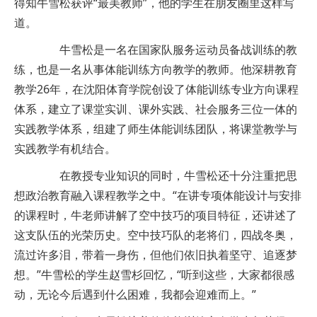
得知牛雪松获评“最美教师”，他的学生在朋友圈里这样写
道。
牛雪松是一名在国家队服务运动员备战训练的教
练，也是一名从事体能训练方向教学的教师。他深耕教育
教学26年，在沈阳体育学院创设了体能训练专业方向课程
体系，建立了课堂实训、课外实践、社会服务三位一体的
实践教学体系，组建了师生体能训练团队，将课堂教学与
实践教学有机结合。
在教授专业知识的同时，牛雪松还十分注重把思
想政治教育融入课程教学之中。“在讲专项体能设计与安排
的课程时，牛老师讲解了空中技巧的项目特征，还讲述了
这支队伍的光荣历史。空中技巧队的老将们，四战冬奥，
流过许多泪，带着一身伤，但他们依旧执着坚守、追逐梦
想。”牛雪松的学生赵雪杉回忆，“听到这些，大家都很感
动，无论今后遇到什么困难，我都会迎难而上。”