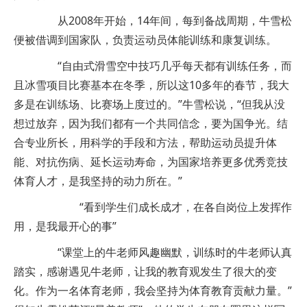
从2008年开始，14年间，每到备战周期，牛雪松
便被借调到国家队，负责运动员体能训练和康复训练。
“自由式滑雪空中技巧几乎每天都有训练任务，而
且冰雪项目比赛基本在冬季，所以这10多年的春节，我大
多是在训练场、比赛场上度过的。”牛雪松说，“但我从没
想过放弃，因为我们都有一个共同信念，要为国争光。结
合专业所长，用科学的手段和方法，帮助运动员提升体
能、对抗伤病、延长运动寿命，为国家培养更多优秀竞技
体育人才，是我坚持的动力所在。”
“看到学生们成长成才，在各自岗位上发挥作
用，是我最开心的事”
“课堂上的牛老师风趣幽默，训练时的牛老师认真
踏实，感谢遇见牛老师，让我的教育观发生了很大的变
化。作为一名体育老师，我会坚持为体育教育贡献力量。”