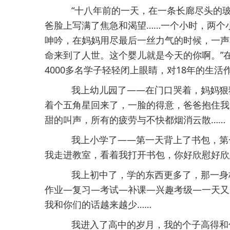
“十八年前的一天，在一条长廊尽头的玻
爸脸上写满了焦急和渴望……一个小时，两个
呻吟，在妈妈用尽最后一丝力气的时候，一声
命来到了人世。这个婴儿就是今天的你啊。”
4000多名学子轻轻闭上眼睛，对18年的生活
我上幼儿园了——在门口哭着，妈妈狠
着个五角星回来了，一脸的得意，爸爸抱住我
甜的叫声，所有的疲劳与不快都烟消云散……
我上小学了——第一天背上了书包，第
我走进教室，看着我打开书包，你好欣慰好欣
我上初中了，学的东西更多了，那一身
作业—复习—考试—补课—兴趣考级—一天又
我和你们的话越来越少……
我进入了高中的岁月，我的个子高得和