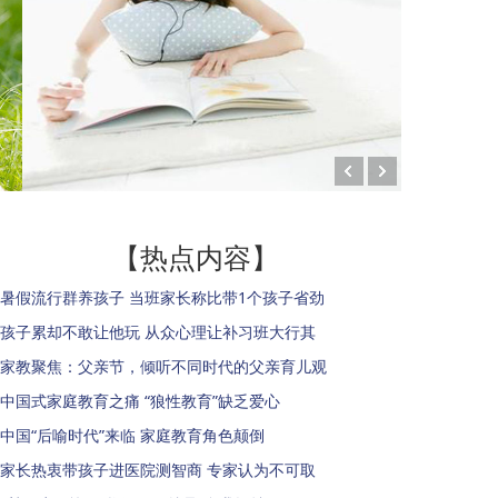
【热点内容】
暑假流行群养孩子 当班家长称比带1个孩子省劲
孩子累却不敢让他玩 从众心理让补习班大行其
家教聚焦：父亲节，倾听不同时代的父亲育儿观
中国式家庭教育之痛 “狼性教育”缺乏爱心
中国“后喻时代”来临 家庭教育角色颠倒
家长热衷带孩子进医院测智商 专家认为不可取