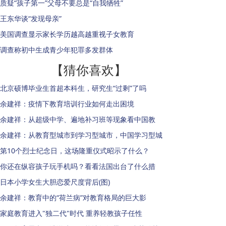
质疑“孩子第一”父母不要总是“自我牺牲”
王东华谈“发现母亲”
美国调查显示家长学历越高越重视子女教育
调查称初中生成青少年犯罪多发群体
【猜你喜欢】
北京硕博毕业生首超本科生，研究生“过剩”了吗
余建祥：疫情下教育培训行业如何走出困境
余建祥：从超级中学、遍地补习班等现象看中国教
余建祥：从教育型城市到学习型城市，中国学习型城
第10个烈士纪念日，这场隆重仪式昭示了什么？
你还在纵容孩子玩手机吗？看看法国出台了什么措
日本小学女生大胆恋爱尺度背后(图)
余建祥：教育中的“荷兰病”对教育格局的巨大影
家庭教育进入"独二代"时代 重养轻教孩子任性