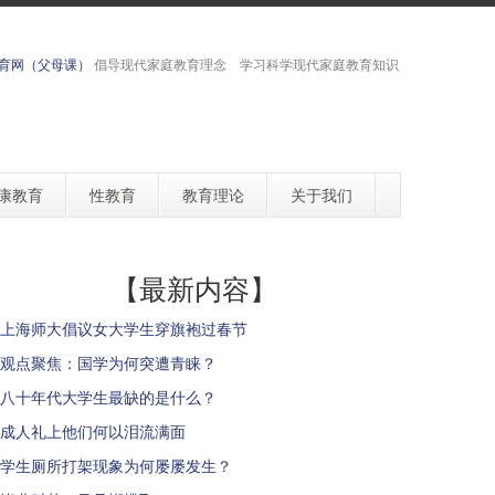
育网（父母课）
倡导现代家庭教育理念 学习科学现代家庭教育知识
康教育
性教育
教育理论
关于我们
【最新内容】
上海师大倡议女大学生穿旗袍过春节
观点聚焦：国学为何突遭青睐？
八十年代大学生最缺的是什么？
成人礼上他们何以泪流满面
学生厕所打架现象为何屡屡发生？