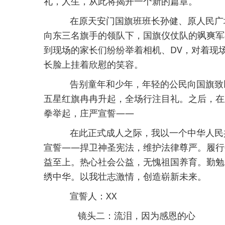
礼，人生，从此将揭开一个新的篇章。
在原天安门国旗班班长孙健、原人民广
向东三名旗手的领队下，国旗仪仗队的飒爽军
到现场的家长们纷纷举着相机、DV，对着现
长脸上挂着欣慰的笑容。
告别童年和少年，年轻的公民向国旗致以
五星红旗冉冉升起，全场行注目礼。之后，在
拳举起，庄严宣誓——
在此正式成人之际，我以一个中华人民
宣誓——捍卫神圣宪法，维护法律尊严。履行
益至上。热心社会公益，无愧祖国养育。勤勉
绣中华。以我壮志激情，创造崭新未来。
宣誓人：XX
镜头二：流泪，因为感恩的心