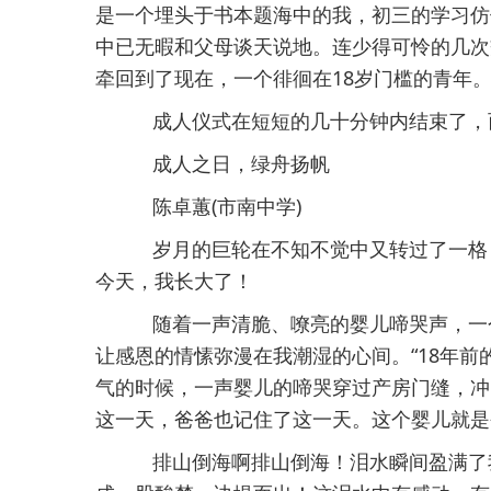
是一个埋头于书本题海中的我，初三的学习仿
中已无暇和父母谈天说地。连少得可怜的几次
牵回到了现在，一个徘徊在18岁门槛的青年
成人仪式在短短的几十分钟内结束了，
成人之日，绿舟扬帆
陈卓蕙(市南中学)
岁月的巨轮在不知不觉中又转过了一格，
今天，我长大了！
随着一声清脆、嘹亮的婴儿啼哭声，一
让感恩的情愫弥漫在我潮湿的心间。“18年
气的时候，一声婴儿的啼哭穿过产房门缝，冲
这一天，爸爸也记住了这一天。这个婴儿就是
排山倒海啊排山倒海！泪水瞬间盈满了