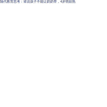
隔代教育思考：谁说孩子不能让奶奶带，4岁萌娃熟