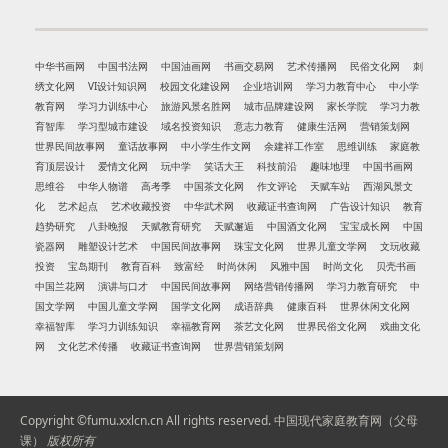
中华书画网
中国书法网
中国油画网
书画交易网
艺术传播网
民俗文化网
刺
绣文化网
VI设计知识网
校园文化建设网
企业培训网
学习力教育中心
中小学
教育网
学习力训练中心
旅游风景名胜网
城市品牌建设网
家长学院
学习力教
育智库
学习型城市建设
域名投资知识
意志力教育
健康生活网
营销策划网
世界民间故事网
童话故事网
中小学生作文网
余建祥工作室
思维训练
家庭教
育顶层设计
爱情文化网
玩中学
笑话大王
科技前沿
趣味地理
中国书画网
思维谷
中华人物谱
高考季
中国茶文化网
作文评论
天赋车站
西湖风景文
化
艺术起点
艺术收藏投资
中华武术网
收藏证书查询网
广告设计知识
教育
趋势研究
八卦晚报
天赋教育研究
天赋邂逅
中国酒文化网
宝宝成长网
中国
瓷器网
雕塑设计艺术
中国民间故事网
珠宝文化网
世界儿童文学网
文玩收藏
投资
宝岛期刊
教育百科
致富经
时尚休闲
风雅中国
时尚文化
贝壳书画
中国兰花网
演讲与口才
中国民间故事网
网络营销传播网
学习力教育研究
中
国文学网
中国儿童文学网
国学文化网
成语辞典
健康百科
世界休闲文化网
幸福智库
学习力训练知识
幸福教育网
茶艺文化网
世界民俗文化网
戏曲文化
网
文化艺术传播
收藏证书查询网
世界营销策划网
Copyright ©fumu.xxlcn.cn All rights reserved.
中国现代家庭教育网（父母
课）
版权所有