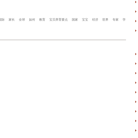
国际
家长
全球
如何
教育
宝贝养育要点
国家
宝宝
经济
世界
专家
学