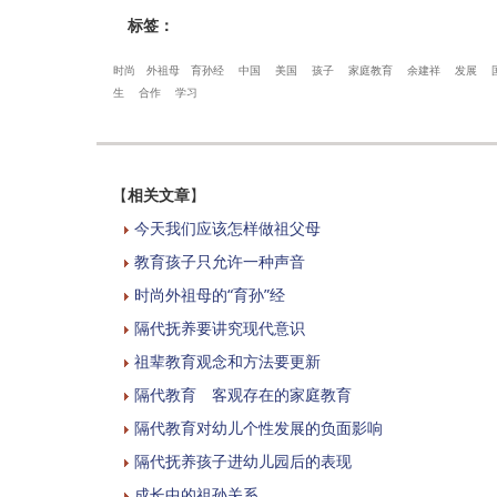
标签：
时尚
外祖母
育孙经
中国
美国
孩子
家庭教育
余建祥
发展
生
合作
学习
【
相关文章
】
今天我们应该怎样做祖父母
教育孩子只允许一种声音
时尚外祖母的“育孙”经
隔代抚养要讲究现代意识
祖辈教育观念和方法要更新
隔代教育 客观存在的家庭教育
隔代教育对幼儿个性发展的负面影响
隔代抚养孩子进幼儿园后的表现
成长中的祖孙关系