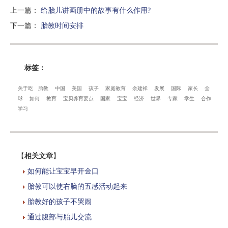
上一篇
：
给胎儿讲画册中的故事有什么作用?
下一篇
：
胎教时间安排
标签：
关于吃
胎教
中国
美国
孩子
家庭教育
余建祥
发展
国际
家长
全
球
如何
教育
宝贝养育要点
国家
宝宝
经济
世界
专家
学生
合作
学习
【
相关文章
】
如何能让宝宝早开金口
胎教可以使右脑的五感活动起来
胎教好的孩子不哭闹
通过腹部与胎儿交流