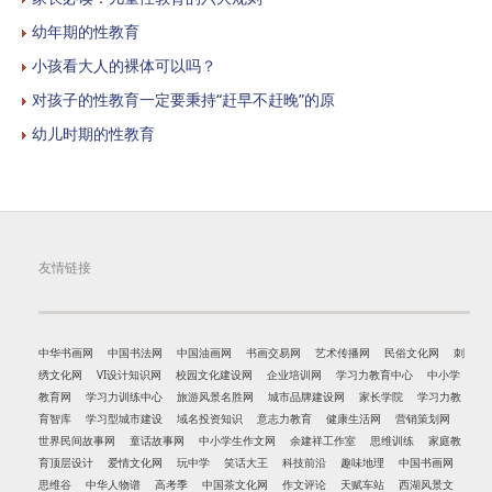
幼年期的性教育
小孩看大人的裸体可以吗？
对孩子的性教育一定要秉持“赶早不赶晚”的原
幼儿时期的性教育
友情链接
中华书画网
中国书法网
中国油画网
书画交易网
艺术传播网
民俗文化网
刺
绣文化网
VI设计知识网
校园文化建设网
企业培训网
学习力教育中心
中小学
教育网
学习力训练中心
旅游风景名胜网
城市品牌建设网
家长学院
学习力教
育智库
学习型城市建设
域名投资知识
意志力教育
健康生活网
营销策划网
世界民间故事网
童话故事网
中小学生作文网
余建祥工作室
思维训练
家庭教
育顶层设计
爱情文化网
玩中学
笑话大王
科技前沿
趣味地理
中国书画网
思维谷
中华人物谱
高考季
中国茶文化网
作文评论
天赋车站
西湖风景文