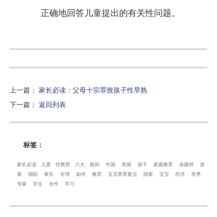
正确地回答儿童提出的有关性问题。
上一篇
：
家长必读：父母十宗罪致孩子性早熟
下一篇
：
返回列表
标签：
家长必读
儿童
性教育
六大
规则
中国
美国
孩子
家庭教育
余建祥
发
展
国际
家长
全球
如何
教育
宝贝养育要点
国家
宝宝
经济
世界
专家
学生
合作
学习