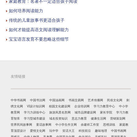
家庭教育：名著不一定适合孩子阅读
如何培养阅读能力
传统的儿童故事书更适合孩子
如何才能提高语文阅读理解能力
宝宝语言发育不要忽略这些细节
友情链接
中华书画网
中国书法网
中国油画网
书画交易网
艺术传播网
民俗文化网
刺
绣文化网
VI设计知识网
校园文化建设网
企业培训网
学习力教育中心
中小学
教育网
学习力训练中心
旅游风景名胜网
城市品牌建设网
家长学院
学习力教
育智库
学习型城市建设
域名投资知识
意志力教育
健康生活网
营销策划网
世界民间故事网
童话故事网
中小学生作文网
余建祥工作室
思维训练
家庭教
育顶层设计
爱情文化网
玩中学
笑话大王
科技前沿
趣味地理
中国书画网
思维谷
中华人物谱
高考季
中国茶文化网
作文评论
天赋车站
西湖风景文