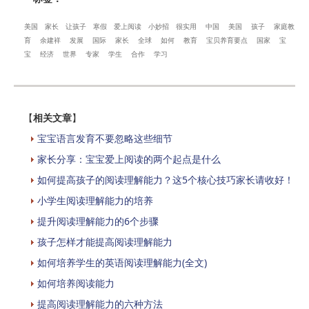
美国
家长
让孩子
寒假
爱上阅读
小妙招
很实用
中国
美国
孩子
家庭教
育
余建祥
发展
国际
家长
全球
如何
教育
宝贝养育要点
国家
宝
宝
经济
世界
专家
学生
合作
学习
【
相关文章
】
宝宝语言发育不要忽略这些细节
家长分享：宝宝爱上阅读的两个起点是什么
如何提高孩子的阅读理解能力？这5个核心技巧家长请收好！
小学生阅读理解能力的培养
提升阅读理解能力的6个步骤
孩子怎样才能提高阅读理解能力
如何培养学生的英语阅读理解能力(全文)
如何培养阅读能力
提高阅读理解能力的六种方法