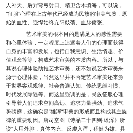
人补天、后羿弯弓射日、精卫含木填海，可以说，
“征服”心理在上古年代已经成为民族的审美气质，原
始的血性、强悍始终亢阳鼓荡、血脉偾张。
艺术审美的根本目的是满足人的感性需要
和心里体验，一定程度上追逐着人们的心理而获得
自身的丰富和发展，包括自我意识、生活情趣、价
值观念等等，构成艺术审美的本质内容。所以，与
其说心理体验助推艺术审美，还不如说艺术审美来
源于心理体验，当然这里并不否定艺术审美还来源
于世界客观规律、社会普遍认知、传统思维习惯、
时代发展际遇等。而这里强调的是，民族征服心理
引导着人们追求空间高远、追求力量强劲、追求气
势磅礴，这确实是“雄浑”审美的形成而且构成其主旋
律的重要动因。唐司空图《诗品二十四则·雄浑》所
说“大用外腓，真体内充。反虚入浑，积健为雄。具