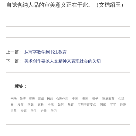
自觉含纳人品的审美意义正在于此。（文嵇绍玉）
上一篇
：
从写字教学到书法教育
下一篇
：
美术创作要以人文精神来表现社会的关切
标签：
书法
雄浑
审美
形成
民族
心理作用
中国
美国
孩子
家庭教育
余建
祥
发展
国际
家长
全球
如何
教育
宝贝养育要点
国家
宝宝
经济
世界
专家
学生
合作
学习