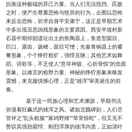
抗衡这种极端的异己力量。当人们无法抵挡、匹敌
之时，便产生尊重恐怖与怪异的行为，企图以恐怖
来反击恐怖，祈求自身平安康宁，这正是早期艺术
中多出现丑恶凶残形象的主要原因。西安半坡村新
石器中期仰韶遗址出土的鱼陶器上，鱼造型圆目、
巨口、露齿、扬鳍，面目可憎；先秦青铜器上的饕
餮形象，个个狰狞粗犷，强悍丑陋；其他艺术如舞
蹈、诗歌等，不乏使人“意夺神骇、心折骨惊”的负面
形象。以难言的粗野力量、神秘的狰狞形象来唤发
震憾，来克服惧悚心理，正是“雄浑”审美诞生的前
奏。
基于这一民族心理和艺术渊源，早期书法
弥漫着狂飙式的雄浑之风。诸如北魏碑刻，人们尽
管评之“乱头粗服”“家鸡野雉”“草里惊蛇”，但又无不
赞叹其强劲霸悍、刚烈浑厚的雄浑内质，正如清叶