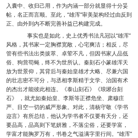
入囊中、收归己用，作为内涵一部分就显得十分妥
帖，名正而言顺。至此，“雄浑”审美架构经过由反到
正、由外到内不断完善补益已构建完成。
事实也是如此，史上优秀书法凡冠以“雄浑”
风格，其书家一定胸襟宽敞，心宅爽洁；相反，尽
管有些书法出类拔萃、卓荤不凡，但因书家人品低
俗、狗营苟蝇，终不为世所认。秦刻石小篆雄浑天
放为世景仰，其背后与秦始皇雄才大略、尽兼六国
的壮志密不可分，与丞相李斯精于文学、治国有术
的杰出才能彼此相连。《泰山刻石》《琅琊台刻
石》 ，就尤如秦始皇、李斯等正襟危坐、肃穆庄
严、目空一切的威严形象。对此，清杨守敬《学书
迩言》有所总结，他认为学书者不仅要有天分，还
要品高，品高则下笔妍雅，不落尘俗，还要学富，
学富才能胸罗万有，书卷之气溢满字里行间。“雄浑”