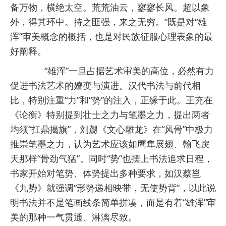
备万物，横绝太空。荒荒油云，寥寥长风。超以象
外，得其环中。持之匪强，来之无穷。”既是对“雄
浑”审美概念的概括，也是对民族征服心理表象的最
好阐释。
“雄浑”一旦占据艺术审美的高位，必然有力
促进书法艺术的嬗变与演进。汉代书法与前代相
比，特别注重“力”和“势”的注入，正缘于此。王充在
《论衡》特别提到壮士之力与笔墨之力，提出两者
均须“扛鼎揭旗”，刘勰《文心雕龙》在“风骨”中极力
推崇笔墨之力，认为艺术应该如鹰隼展翅、翰飞戾
天那样“骨劲气猛”。同时“势”也摆上书法追求日程，
书家开始对笔势、体势提出多种要求，如汉蔡邕
《九势》就强调“形势递相映带，无使势背”，以此说
明书法并不是笔画线条简单拼凑，而是有着“雄浑”审
美的那种一气贯通、淋漓尽致。