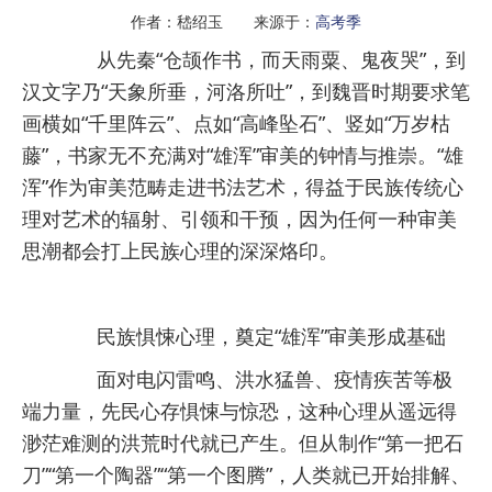
作者：嵇绍玉 来源于：
高考季
从先秦“仓颉作书，而天雨粟、鬼夜哭”，到
汉文字乃“天象所垂，河洛所吐”，到魏晋时期要求笔
画横如“千里阵云”、点如“高峰坠石”、竖如“万岁枯
藤”，书家无不充满对“雄浑”审美的钟情与推崇。“雄
浑”作为审美范畴走进书法艺术，得益于民族传统心
理对艺术的辐射、引领和干预，因为任何一种审美
思潮都会打上民族心理的深深烙印。
民族惧悚心理，奠定“雄浑”审美形成基础
面对电闪雷鸣、洪水猛兽、疫情疾苦等极
端力量，先民心存惧悚与惊恐，这种心理从遥远得
渺茫难测的洪荒时代就已产生。但从制作“第一把石
刀”“第一个陶器”“第一个图腾”，人类就已开始排解、