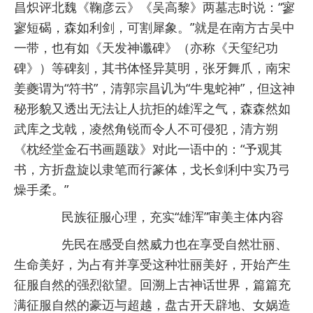
昌炽评北魏《鞠彦云》《吴高黎》两墓志时说：“寥
寥短碣，森如利剑，可割犀象。”就是在南方古吴中
一带，也有如《天发神谶碑》（亦称《天玺纪功
碑》）等碑刻，其书体怪异莫明，张牙舞爪，南宋
姜夔谓为“符书”，清郭宗昌讥为“牛鬼蛇神”，但这神
秘形貌又透出无法让人抗拒的雄浑之气，森森然如
武库之戈戟，凌然角锐而令人不可侵犯，清方朔
《枕经堂金石书画题跋》对此一语中的：“予观其
书，方折盘旋以隶笔而行篆体，戈长剑利中实乃弓
燥手柔。”
民族征服心理，充实“雄浑”审美主体内容
先民在感受自然威力也在享受自然壮丽、
生命美好，为占有并享受这种壮丽美好，开始产生
征服自然的强烈欲望。回溯上古神话世界，篇篇充
满征服自然的豪迈与超越，盘古开天辟地、女娲造