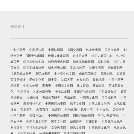
友情链接
中华书画网
中国书法网
中国油画网
书画交易网
艺术传播网
民俗文化网
刺
绣文化网
VI设计知识网
校园文化建设网
企业培训网
学习力教育中心
中小学
教育网
学习力训练中心
旅游风景名胜网
城市品牌建设网
家长学院
学习力教
育智库
学习型城市建设
域名投资知识
意志力教育
健康生活网
营销策划网
世界民间故事网
童话故事网
中小学生作文网
余建祥工作室
思维训练
家庭教
育顶层设计
爱情文化网
玩中学
笑话大王
科技前沿
趣味地理
中国书画网
思维谷
中华人物谱
高考季
中国茶文化网
作文评论
天赋车站
西湖风景文
化
艺术起点
艺术收藏投资
中华武术网
收藏证书查询网
广告设计知识
教育
趋势研究
八卦晚报
天赋教育研究
天赋邂逅
中国酒文化网
宝宝成长网
中国
瓷器网
雕塑设计艺术
中国民间故事网
珠宝文化网
世界儿童文学网
文玩收藏
投资
宝岛期刊
教育百科
致富经
时尚休闲
风雅中国
时尚文化
贝壳书画
中国兰花网
演讲与口才
中国民间故事网
网络营销传播网
学习力教育研究
中
国文学网
中国儿童文学网
国学文化网
成语辞典
健康百科
世界休闲文化网
幸福智库
学习力训练知识
幸福教育网
茶艺文化网
世界民俗文化网
戏曲文化
网
文化艺术传播
收藏证书查询网
世界营销策划网