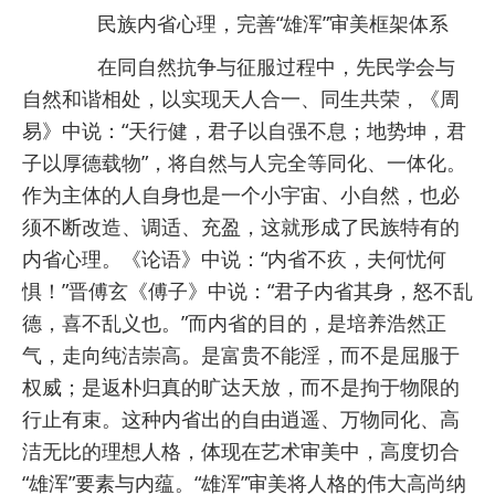
民族内省心理，完善“雄浑”审美框架体系
在同自然抗争与征服过程中，先民学会与
自然和谐相处，以实现天人合一、同生共荣，《周
易》中说：“天行健，君子以自强不息；地势坤，君
子以厚德载物”，将自然与人完全等同化、一体化。
作为主体的人自身也是一个小宇宙、小自然，也必
须不断改造、调适、充盈，这就形成了民族特有的
内省心理。《论语》中说：“内省不疚，夫何忧何
惧！”晋傅玄《傅子》中说：“君子内省其身，怒不乱
德，喜不乱义也。”而内省的目的，是培养浩然正
气，走向纯洁崇高。是富贵不能淫，而不是屈服于
权威；是返朴归真的旷达天放，而不是拘于物限的
行止有束。这种内省出的自由逍遥、万物同化、高
洁无比的理想人格，体现在艺术审美中，高度切合
“雄浑”要素与内蕴。“雄浑”审美将人格的伟大高尚纳