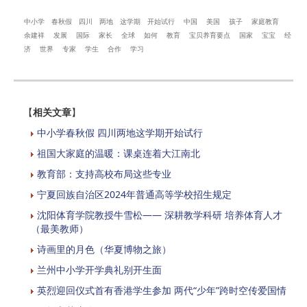
中小学
春秋假
四川
两地
这学期
开始试行
中国
美国
孩子
家庭教育
余建祥
发展
国际
家长
全球
如何
教育
宝贝养育要点
国家
宝宝
经
济
世界
专家
学生
合作
学习
【
相关文章
】
中小学春秋假 四川两地这学期开始试行
祖国大家庭的温暖：课桌连着大江南北
教育部：支持高校布局这些专业
宁夏回族自治区2024年普通高等学校招生规定
沈阳体育学院教授牛雪松—— 深耕教学科研 培养体育人才
（最美教师）
诗画里的月色（华夏博物之旅）
兰州中小学开学典礼别开生面
英烈迎回仪式首有香港学生参加 两代“少年”跨时空传爱国情