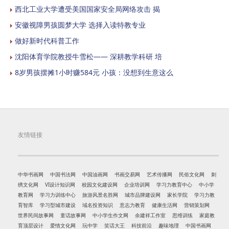
西北工业大学遭受美国国家安全局网络攻击 揭
安徽视障男孩圆梦大学 选择入读特教专业
做好新时代科普工作
沈阳体育学院教授牛雪松—— 深耕教学科研 培
8岁男孩摆摊1小时赚584元 小孩：没想到生意这么
友情链接
中华书画网
中国书法网
中国油画网
书画交易网
艺术传播网
民俗文化网
刺
绣文化网
VI设计知识网
校园文化建设网
企业培训网
学习力教育中心
中小学
教育网
学习力训练中心
旅游风景名胜网
城市品牌建设网
家长学院
学习力教
育智库
学习型城市建设
域名投资知识
意志力教育
健康生活网
营销策划网
世界民间故事网
童话故事网
中小学生作文网
余建祥工作室
思维训练
家庭教
育顶层设计
爱情文化网
玩中学
笑话大王
科技前沿
趣味地理
中国书画网