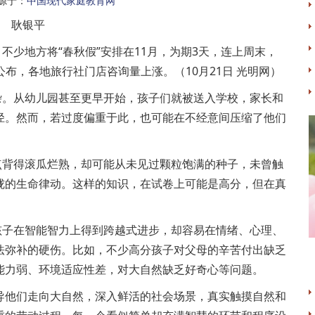
源于：
中国现代家庭教育网
耿银平
不少地方将“春秋假”安排在11月，为期3天，连上周末，
公布，各地旅行社门店咨询量上涨。（10月21日 光明网）
杂。从幼儿园甚至更早开始，孩子们就被送入学校，家长和
径。然而，若过度偏重于此，也可能在不经意间压缩了他们
点背得滚瓜烂熟，却可能从未见过颗粒饱满的种子，未曾触
胧的生命律动。这样的知识，在试卷上可能是高分，但在真
孩子在智能智力上得到跨越式进步，却容易在情绪、心理、
法弥补的硬伤。比如，不少高分孩子对父母的辛苦付出缺乏
能力弱、环境适应性差，对大自然缺乏好奇心等问题。
导他们走向大自然，深入鲜活的社会场景，真实触摸自然和