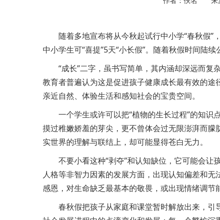
作者：佚名 来
随着多地宣布将从今秋起试行中小学“春秋假”，
中小学生可“喜提”5天“小长假”。随着秋假时间陆续
“成长”二字，虽书写简单，其内涵却深远而复
教育者普遍认为这是促进孩子健康成长最有效的途
亲近自然、体验生活和感知社会的宝贵空间。
一个学生或许可以把“植物的生长过程”的知识
摸过稚嫩娇羞的芽尖，更不曾体会过无限澎湃而朦
实世界的理解与联结上，却可能显得苍白无力。
不要小看这种“剥夺”和认知缺位，它可能会让
人格等非智力因素的发展方面，出现认知偏差和无
感恩，对生命缺乏最基本的敬畏，或出现情绪调节
春秋假把孩子从家庭和课堂暂时解放出来，引