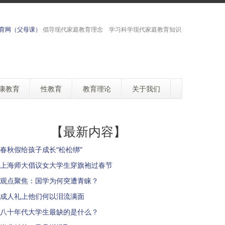
育网（父母课）
倡导现代家庭教育理念 学习科学现代家庭教育知识
康教育
性教育
教育理论
关于我们
【最新内容】
春秋假给孩子成长“松松绑”
上海师大倡议女大学生穿旗袍过春节
观点聚焦：国学为何突遭青睐？
成人礼上他们何以泪流满面
八十年代大学生最缺的是什么？