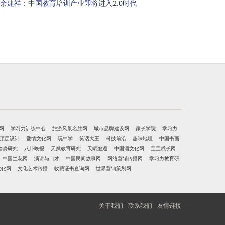
余建祥：中国教育培训产业即将进入2.0时代
网
学习力训练中心
旅游风景名胜网
城市品牌建设网
家长学院
学习力
顶层设计
爱情文化网
玩中学
笑话大王
科技前沿
趣味地理
中国书画
趋势研究
八卦晚报
天赋教育研究
天赋邂逅
中国酒文化网
宝宝成长网
中国兰花网
演讲与口才
中国民间故事网
网络营销传播网
学习力教育研
文化网
文化艺术传播
收藏证书查询网
世界营销策划网
关于我们
联系我们
友情链接