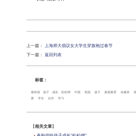
上一篇
：
上海师大倡议女大学生穿旗袍过春节
下一篇
：
返回列表
标签：
春秋假
孩子
成长
松松绑
中国
美国
孩子
家庭教育
余建祥
家
学生
合作
学习
【
相关文章
】
春秋假给孩子成长“松松绑”