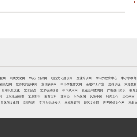
化网
刺绣文化网
VI设计知识网
校园文化建设网
企业培训网
学习力教育中心
中小学教育
销策划网
世界民间故事网
童话故事网
中小学生作文网
余建祥工作室
思维训练
家庭教育
西湖风景文化
艺术起点
艺术收藏投资
中华武术网
收藏证书查询网
广告设计知识
教育
网
文玩收藏投资
宝岛期刊
教育百科
致富经
时尚休闲
风雅中国
时尚文化
贝壳书画
世界休闲文化网
幸福智库
学习力训练知识
幸福教育网
茶艺文化网
世界民俗文化网
戏曲
网