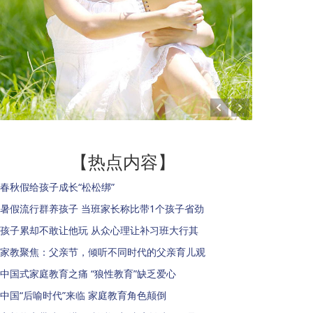
【热点内容】
春秋假给孩子成长“松松绑”
暑假流行群养孩子 当班家长称比带1个孩子省劲
孩子累却不敢让他玩 从众心理让补习班大行其
家教聚焦：父亲节，倾听不同时代的父亲育儿观
中国式家庭教育之痛 “狼性教育”缺乏爱心
中国“后喻时代”来临 家庭教育角色颠倒