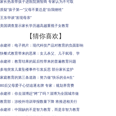
家长热衷带孩子进医院测智商 专家认为不可取
质疑“孩子第一”父母不要总是“自我牺牲”
王东华谈“发现母亲”
美国调查显示家长学历越高越重视子女教育
【猜你喜欢】
余建祥：电子鸦片：现代科技产品对教育的负面影响
快餐式教育带来的恶果：女儿杀父、儿子弑母、学
余建祥：教育结果的延后性带来的普遍教育问题
多地突发儿童坠楼事件引发反思 部分家长监护
家庭教育的第三条道路：努力做"快乐的全A生"
80后父母爱子心切追逐名牌 专家：规划养育费
余建祥：你去淄博赶“烤”了吗？淄博为全国城市做
教育部：涉校外培训举报数量下降 将推进相关行
余建祥：中国缺的不是智力教育，而是非智力教育