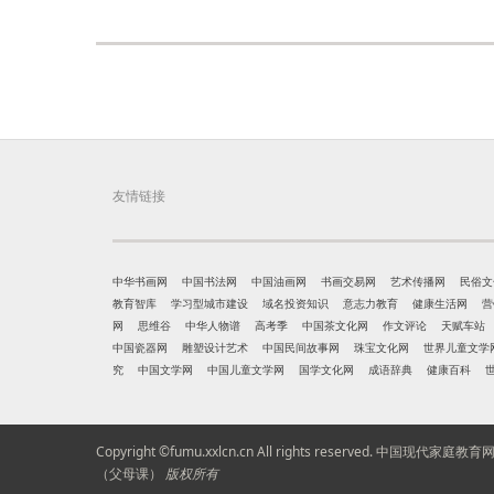
友情链接
中华书画网
中国书法网
中国油画网
书画交易网
艺术传播网
民俗文
教育智库
学习型城市建设
域名投资知识
意志力教育
健康生活网
营
网
思维谷
中华人物谱
高考季
中国茶文化网
作文评论
天赋车站
中国瓷器网
雕塑设计艺术
中国民间故事网
珠宝文化网
世界儿童文学
究
中国文学网
中国儿童文学网
国学文化网
成语辞典
健康百科
Copyright ©fumu.xxlcn.cn All rights reserved.
中国现代家庭教育
（父母课）
版权所有