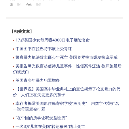
家
学生
合作
学习
【
相关文章
】
17岁英国少女每周吸4000口电子烟险丧命
中国图书在拉巴特书展上受青睐
警察暴力执法致非裔少年死亡 美国奥罗拉市爆发抗议示威
美报告曝光数百起虐待儿童事件：性侵案件泛滥 教师施暴后
仍被洗白
英国青少年暴力犯罪增多
【世界说】美国高中毕业典礼上的空位揭示了枪支暴力的代
价：人们正在失去更多的孩子
幸存者揭露美国原住民寄宿学校“黑历史”：用数字代替姓名
一说母语就被打骂
“在中国的所学让我受益匪浅”
一名3岁儿童在美国“转运移民”路上死亡