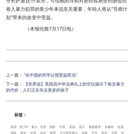
市长萨迪克·汗表示，可信赖的导师对那些容易受到胁迫而
卷入暴力犯罪的青少年来说至关重要，年轻人将从“导师计
划”带来的改变中受益。
（本报伦敦7月17日电）
上一篇
：
“在中国的所学让我受益匪浅”
下一篇
：
【世界说】美国高中毕业典礼上的空位揭示了枪支暴力
的代价：人们正在失去更多的孩子
标签：
英国
青少年
暴力
犯罪
增多
中国
美国
孩子
家庭教育
余建祥
发展
国际
家长
全球
如何
教育
宝贝养育要点
国家
宝宝
经济
世界
专