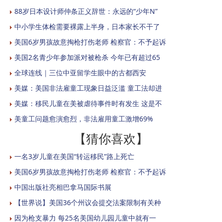
88岁日本设计师仲条正义辞世：永远的“少年N”
中小学生体检需要裸露上半身，日本家长不干了
美国6岁男孩故意掏枪打伤老师 检察官：不予起诉
美国2名青少年参加派对被枪杀 今年已有超过65
全球连线｜三位中亚留学生眼中的古都西安
美媒：美国非法雇童工现象日益泛滥 童工法却进
美媒：移民儿童在美被虐待事件时有发生 这是不
美童工问题愈演愈烈，非法雇用童工激增69%
【猜你喜欢】
一名3岁儿童在美国“转运移民”路上死亡
美国6岁男孩故意掏枪打伤老师 检察官：不予起诉
中国出版社亮相巴拿马国际书展
【世界说】美国36个州议会提交法案限制有关种
因为枪支暴力 每25名美国幼儿园儿童中就有一