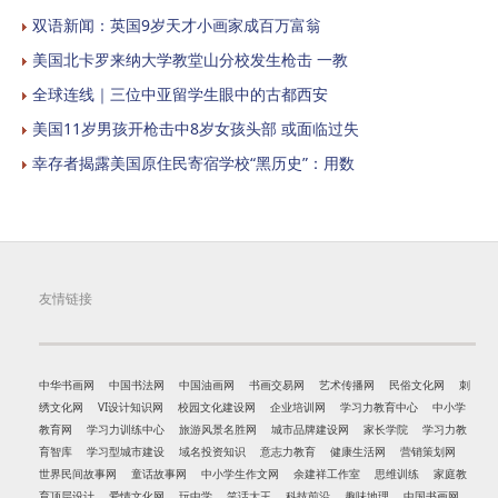
双语新闻：英国9岁天才小画家成百万富翁
美国北卡罗来纳大学教堂山分校发生枪击 一教
全球连线｜三位中亚留学生眼中的古都西安
美国11岁男孩开枪击中8岁女孩头部 或面临过失
幸存者揭露美国原住民寄宿学校“黑历史”：用数
友情链接
中华书画网
中国书法网
中国油画网
书画交易网
艺术传播网
民俗文化网
刺
绣文化网
VI设计知识网
校园文化建设网
企业培训网
学习力教育中心
中小学
教育网
学习力训练中心
旅游风景名胜网
城市品牌建设网
家长学院
学习力教
育智库
学习型城市建设
域名投资知识
意志力教育
健康生活网
营销策划网
世界民间故事网
童话故事网
中小学生作文网
余建祥工作室
思维训练
家庭教
育顶层设计
爱情文化网
玩中学
笑话大王
科技前沿
趣味地理
中国书画网