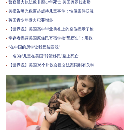
警察暴力执法致非裔少年死亡 美国奥罗拉市爆
美报告曝光数百起虐待儿童事件：性侵案件泛滥
英国青少年暴力犯罪增多
【世界说】美国高中毕业典礼上的空位揭示了枪
幸存者揭露美国原住民寄宿学校“黑历史”：用数
“在中国的所学让我受益匪浅”
一名3岁儿童在美国“转运移民”路上死亡
【世界说】美国36个州议会提交法案限制有关种