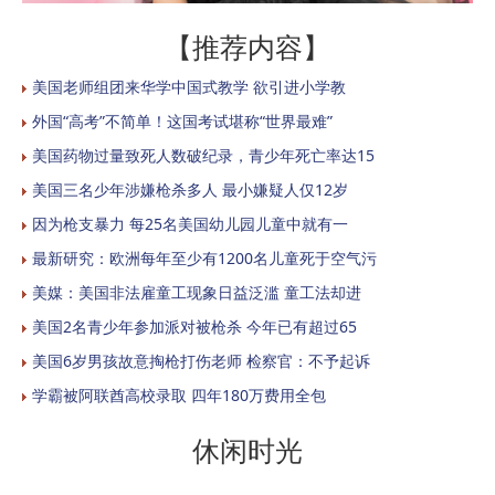
【推荐内容】
美国老师组团来华学中国式教学 欲引进小学教
外国“高考”不简单！这国考试堪称“世界最难”
美国药物过量致死人数破纪录，青少年死亡率达15
美国三名少年涉嫌枪杀多人 最小嫌疑人仅12岁
因为枪支暴力 每25名美国幼儿园儿童中就有一
最新研究：欧洲每年至少有1200名儿童死于空气污
美媒：美国非法雇童工现象日益泛滥 童工法却进
美国2名青少年参加派对被枪杀 今年已有超过65
美国6岁男孩故意掏枪打伤老师 检察官：不予起诉
学霸被阿联酋高校录取 四年180万费用全包
休闲时光