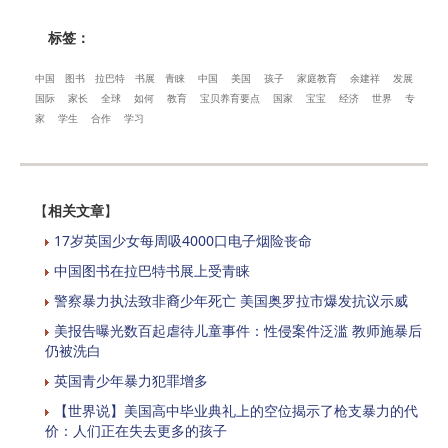
标签：
中国
图书
拉巴特
书展
青睐
中国
美国
孩子
家庭教育
余建祥
发展
国际
家长
全球
如何
教育
宝贝养育要点
国家
宝宝
经济
世界
专
家
学生
合作
学习
【
相关文章
】
17岁英国少女每周吸4000口电子烟险丧命
中国图书在拉巴特书展上受青睐
警察暴力执法致非裔少年死亡 美国奥罗拉市爆发抗议示威
美报告曝光数百起虐待儿童事件：性侵案件泛滥 教师施暴后
仍被洗白
英国青少年暴力犯罪增多
【世界说】美国高中毕业典礼上的空位揭示了枪支暴力的代
价：人们正在失去更多的孩子