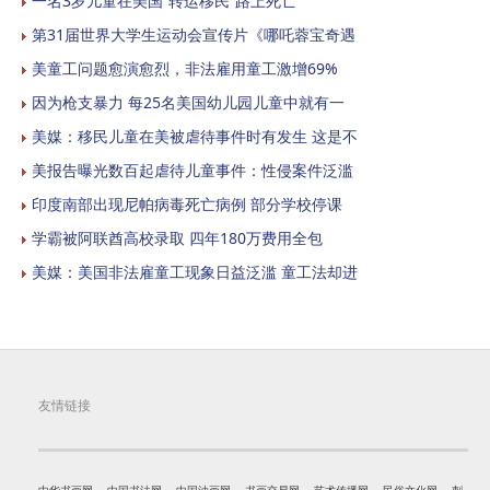
一名3岁儿童在美国“转运移民”路上死亡
第31届世界大学生运动会宣传片《哪吒蓉宝奇遇
美童工问题愈演愈烈，非法雇用童工激增69%
因为枪支暴力 每25名美国幼儿园儿童中就有一
美媒：移民儿童在美被虐待事件时有发生 这是不
美报告曝光数百起虐待儿童事件：性侵案件泛滥
印度南部出现尼帕病毒死亡病例 部分学校停课
学霸被阿联酋高校录取 四年180万费用全包
美媒：美国非法雇童工现象日益泛滥 童工法却进
友情链接
中华书画网
中国书法网
中国油画网
书画交易网
艺术传播网
民俗文化网
刺