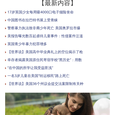
【最新内容】
17岁英国少女每周吸4000口电子烟险丧命
中国图书在拉巴特书展上受青睐
警察暴力执法致非裔少年死亡 美国奥罗拉市爆
美报告曝光数百起虐待儿童事件：性侵案件泛滥
英国青少年暴力犯罪增多
【世界说】美国高中毕业典礼上的空位揭示了枪
幸存者揭露美国原住民寄宿学校“黑历史”：用数
“在中国的所学让我受益匪浅”
一名3岁儿童在美国“转运移民”路上死亡
【世界说】美国36个州议会提交法案限制有关种