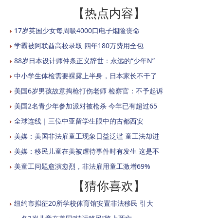
【热点内容】
17岁英国少女每周吸4000口电子烟险丧命
学霸被阿联酋高校录取 四年180万费用全包
88岁日本设计师仲条正义辞世：永远的“少年N”
中小学生体检需要裸露上半身，日本家长不干了
美国6岁男孩故意掏枪打伤老师 检察官：不予起诉
美国2名青少年参加派对被枪杀 今年已有超过65
全球连线｜三位中亚留学生眼中的古都西安
美媒：美国非法雇童工现象日益泛滥 童工法却进
美媒：移民儿童在美被虐待事件时有发生 这是不
美童工问题愈演愈烈，非法雇用童工激增69%
【猜你喜欢】
纽约市拟征20所学校体育馆安置非法移民 引大