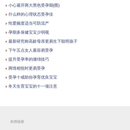
小心避开两大黑色受孕期(图)
什么样的心理状态受孕佳
性爱频度适当可防流产
孕期多保健宝宝少弱视
最新研究称高龄母亲更易生下聪明孩子
下午五点女人最容易受孕
提升受孕率的缠绵技巧
两情相悦时更易受孕
受孕十戒助你孕育优良宝宝
冬天生育宝宝的十一项注意
友情链接