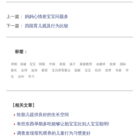
上一篇
：
妈妈心情差宝宝问题多
下一篇
：
四国育儿观及行为比较
标签：
孕期
保健
宝宝
弱视
中国
美国
孩子
家庭教育
余建祥
发展
国际
家长
全球
如何
教育
宝贝养育要点
国家
宝宝
经济
世界
专家
学
生
合作
学习
【
相关文章
】
给胎儿提供良好的生长空间
有些东西孕期多吃能够让胎宝宝比别人宝宝聪明!
调查发现母乳喂养的儿童行为习惯更好