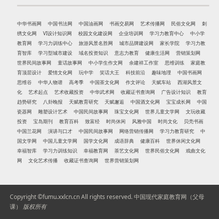
中华书画网
中国书法网
中国油画网
书画交易网
艺术传播网
民俗文化网
刺
绣文化网
VI设计知识网
校园文化建设网
企业培训网
学习力教育中心
中小学
教育网
学习力训练中心
旅游风景名胜网
城市品牌建设网
家长学院
学习力教
育智库
学习型城市建设
域名投资知识
意志力教育
健康生活网
营销策划网
世界民间故事网
童话故事网
中小学生作文网
余建祥工作室
思维训练
家庭教
育顶层设计
爱情文化网
玩中学
笑话大王
科技前沿
趣味地理
中国书画网
思维谷
中华人物谱
高考季
中国茶文化网
作文评论
天赋车站
西湖风景文
化
艺术起点
艺术收藏投资
中华武术网
收藏证书查询网
广告设计知识
教育
趋势研究
八卦晚报
天赋教育研究
天赋邂逅
中国酒文化网
宝宝成长网
中国
瓷器网
雕塑设计艺术
中国民间故事网
珠宝文化网
世界儿童文学网
文玩收藏
投资
宝岛期刊
教育百科
致富经
时尚休闲
风雅中国
时尚文化
贝壳书画
中国兰花网
演讲与口才
中国民间故事网
网络营销传播网
学习力教育研究
中
国文学网
中国儿童文学网
国学文化网
成语辞典
健康百科
世界休闲文化网
幸福智库
学习力训练知识
幸福教育网
茶艺文化网
世界民俗文化网
戏曲文化
网
文化艺术传播
收藏证书查询网
世界营销策划网
Copyright ©fumu.xxlcn.cn All rights reserved.
中国现代家庭教育网（父母
课）
版权所有