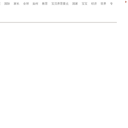
展
国际
家长
全球
如何
教育
宝贝养育要点
国家
宝宝
经济
世界
专