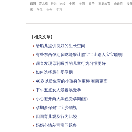
四国
育儿观
行为
比较
中国
美国
孩子
家庭教育
余建祥
发
家
学生
合作
学习
【
相关文章
】
给胎儿提供良好的生长空间
有些东西孕期多吃能够让胎宝宝比别人宝宝聪明!
调查发现母乳喂养的儿童行为习惯更好
如何选择最佳受孕期
40岁以后生育的小孩身体更棒 智商更高
下午五点女人最容易受孕
小心避开两大黑色受孕期(图)
孕期多保健宝宝少弱视
四国育儿观及行为比较
妈妈心情差宝宝问题多