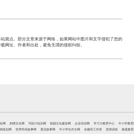
本站观点。部分文章来源于网络，如果网站中图片和文字侵犯了您的
转载网址、作者和出处，避免无谓的侵权纠纷。
化网
刺绣文化网
VI设计知识网
校园文化建设网
企业培训网
学习力教育中心
中小学教育
销策划网
世界民间故事网
童话故事网
中小学生作文网
余建祥工作室
思维训练
家庭教育