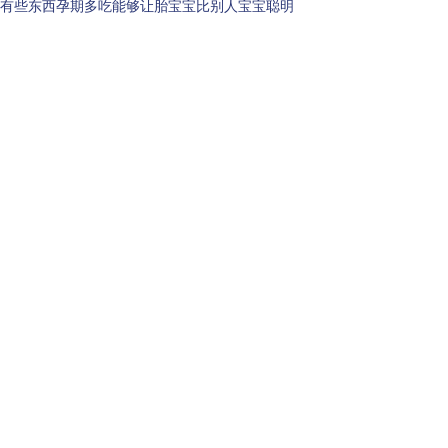
有些东西孕期多吃能够让胎宝宝比别人宝宝聪明