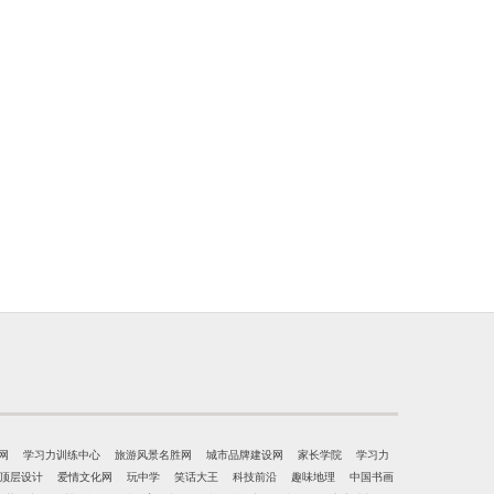
网
学习力训练中心
旅游风景名胜网
城市品牌建设网
家长学院
学习力
顶层设计
爱情文化网
玩中学
笑话大王
科技前沿
趣味地理
中国书画