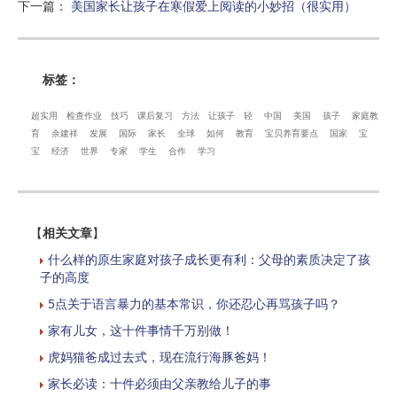
下一篇
：
美国家长让孩子在寒假爱上阅读的小妙招（很实用）
标签：
超实用
检查作业
技巧
课后复习
方法
让孩子
轻
中国
美国
孩子
家庭教
育
余建祥
发展
国际
家长
全球
如何
教育
宝贝养育要点
国家
宝
宝
经济
世界
专家
学生
合作
学习
【
相关文章
】
什么样的原生家庭对孩子成长更有利：父母的素质决定了孩
子的高度
5点关于语言暴力的基本常识，你还忍心再骂孩子吗？
家有儿女，这十件事情千万别做！
虎妈猫爸成过去式，现在流行海豚爸妈！
家长必读：十件必须由父亲教给儿子的事