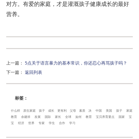
对方。有爱的家庭，才是灌溉孩子健康成长的最好
营养。
上一篇
：
5点关于语言暴力的基本常识，你还忍心再骂孩子吗？
下一篇
：
返回列表
标签：
什么样
原生家庭
孩子
成长
更有利
父母
素质
决
中国
美国
孩子
家庭
教育
余建祥
发展
国际
家长
全球
如何
教育
宝贝养育要点
国家
宝
宝
经济
世界
专家
学生
合作
学习