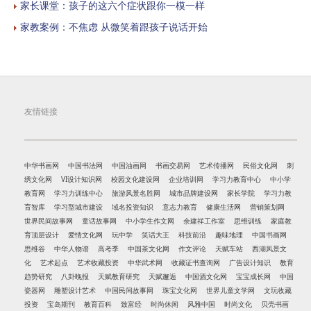
家长课堂：孩子的这六个症状跟你一模一样
家教案例：不焦虑 从微笑着跟孩子说话开始
友情链接
中华书画网
中国书法网
中国油画网
书画交易网
艺术传播网
民俗文化网
刺
绣文化网
VI设计知识网
校园文化建设网
企业培训网
学习力教育中心
中小学
教育网
学习力训练中心
旅游风景名胜网
城市品牌建设网
家长学院
学习力教
育智库
学习型城市建设
域名投资知识
意志力教育
健康生活网
营销策划网
世界民间故事网
童话故事网
中小学生作文网
余建祥工作室
思维训练
家庭教
育顶层设计
爱情文化网
玩中学
笑话大王
科技前沿
趣味地理
中国书画网
思维谷
中华人物谱
高考季
中国茶文化网
作文评论
天赋车站
西湖风景文
化
艺术起点
艺术收藏投资
中华武术网
收藏证书查询网
广告设计知识
教育
趋势研究
八卦晚报
天赋教育研究
天赋邂逅
中国酒文化网
宝宝成长网
中国
瓷器网
雕塑设计艺术
中国民间故事网
珠宝文化网
世界儿童文学网
文玩收藏
投资
宝岛期刊
教育百科
致富经
时尚休闲
风雅中国
时尚文化
贝壳书画