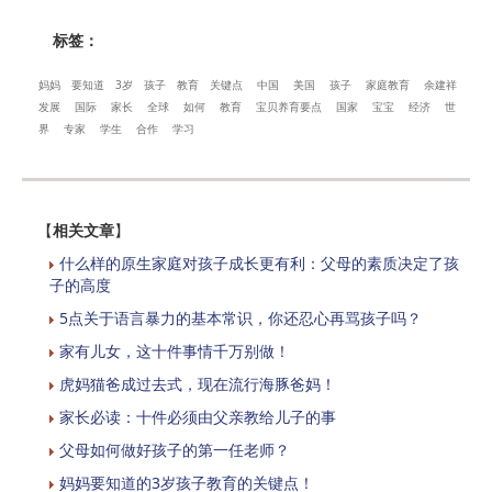
标签：
妈妈
要知道
3岁
孩子
教育
关键点
中国
美国
孩子
家庭教育
余建祥
发展
国际
家长
全球
如何
教育
宝贝养育要点
国家
宝宝
经济
世
界
专家
学生
合作
学习
【
相关文章
】
什么样的原生家庭对孩子成长更有利：父母的素质决定了孩
子的高度
5点关于语言暴力的基本常识，你还忍心再骂孩子吗？
家有儿女，这十件事情千万别做！
虎妈猫爸成过去式，现在流行海豚爸妈！
家长必读：十件必须由父亲教给儿子的事
父母如何做好孩子的第一任老师？
妈妈要知道的3岁孩子教育的关键点！