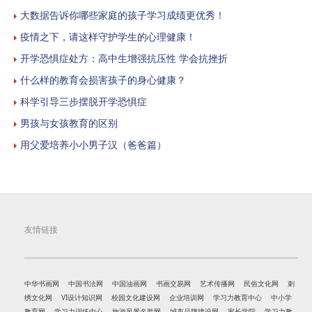
大数据告诉你哪些家庭的孩子学习成绩更优秀！
疫情之下，请这样守护学生的心理健康！
开学恐惧症处方：高中生增强抗压性 学会抗挫折
什么样的教育会损害孩子的身心健康？
科学引导三步摆脱开学恐惧症
男孩与女孩教育的区别
用父爱培养小小男子汉（爸爸篇）
友情链接
中华书画网
中国书法网
中国油画网
书画交易网
艺术传播网
民俗文化网
刺
绣文化网
VI设计知识网
校园文化建设网
企业培训网
学习力教育中心
中小学
教育网
学习力训练中心
旅游风景名胜网
城市品牌建设网
家长学院
学习力教