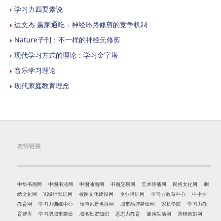
学习力四要素说
边文杰 赢家通吃：神经环路修剪的竞争机制
Nature子刊：不一样的神经元修剪
现代学习方式的理论：学习金字塔
音乐学习理论
现代家庭教育理念
友情链接
中华书画网
中国书法网
中国油画网
书画交易网
艺术传播网
民俗文化网
刺
绣文化网
VI设计知识网
校园文化建设网
企业培训网
学习力教育中心
中小学
教育网
学习力训练中心
旅游风景名胜网
城市品牌建设网
家长学院
学习力教
育智库
学习型城市建设
域名投资知识
意志力教育
健康生活网
营销策划网