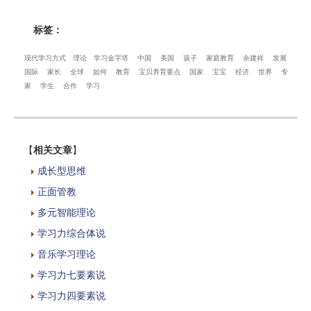
标签：
现代学习方式
理论
学习金字塔
中国
美国
孩子
家庭教育
余建祥
发展
国际
家长
全球
如何
教育
宝贝养育要点
国家
宝宝
经济
世界
专
家
学生
合作
学习
【
相关文章
】
成长型思维
正面管教
多元智能理论
学习力综合体说
音乐学习理论
学习力七要素说
学习力四要素说