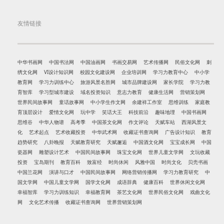
友情链接
中华书画网
中国书法网
中国油画网
书画交易网
艺术传播网
民俗文化网
刺
绣文化网
VI设计知识网
校园文化建设网
企业培训网
学习力教育中心
中小学
教育网
学习力训练中心
旅游风景名胜网
城市品牌建设网
家长学院
学习力教
育智库
学习型城市建设
域名投资知识
意志力教育
健康生活网
营销策划网
世界民间故事网
童话故事网
中小学生作文网
余建祥工作室
思维训练
家庭教
育顶层设计
爱情文化网
玩中学
笑话大王
科技前沿
趣味地理
中国书画网
思维谷
中华人物谱
高考季
中国茶文化网
作文评论
天赋车站
西湖风景文
化
艺术起点
艺术收藏投资
中华武术网
收藏证书查询网
广告设计知识
教育
趋势研究
八卦晚报
天赋教育研究
天赋邂逅
中国酒文化网
宝宝成长网
中国
瓷器网
雕塑设计艺术
中国民间故事网
珠宝文化网
世界儿童文学网
文玩收藏
投资
宝岛期刊
教育百科
致富经
时尚休闲
风雅中国
时尚文化
贝壳书画
中国兰花网
演讲与口才
中国民间故事网
网络营销传播网
学习力教育研究
中
国文学网
中国儿童文学网
国学文化网
成语辞典
健康百科
世界休闲文化网
幸福智库
学习力训练知识
幸福教育网
茶艺文化网
世界民俗文化网
戏曲文化
网
文化艺术传播
收藏证书查询网
世界营销策划网