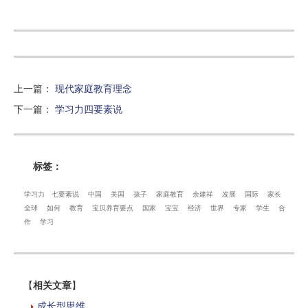
上一篇
：
现代家庭教育理念
下一篇
：
学习力四要素说
标签：
学习力
七要素说
中国
美国
孩子
家庭教育
余建祥
发展
国际
家长
全球
如何
教育
宝贝养育要点
国家
宝宝
经济
世界
专家
学生
合
作
学习
【
相关文章
】
成长型思维