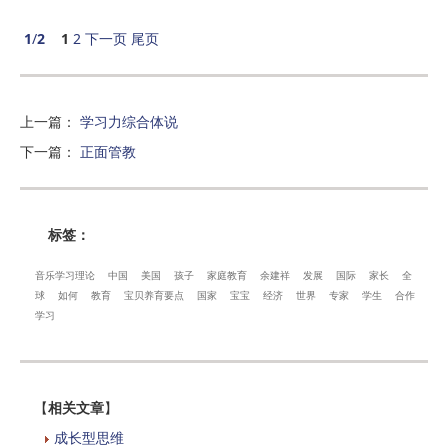
1
/
2
1
2
下一页
尾页
上一篇
：
学习力综合体说
下一篇
：
正面管教
标签：
音乐学习理论
中国
美国
孩子
家庭教育
余建祥
发展
国际
家长
全
球
如何
教育
宝贝养育要点
国家
宝宝
经济
世界
专家
学生
合作
学习
【
相关文章
】
成长型思维