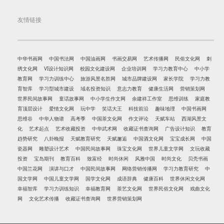
友情链接
中华书画网
中国书法网
中国油画网
书画交易网
艺术传播网
民俗文化网
刺
绣文化网
VI设计知识网
校园文化建设网
企业培训网
学习力教育中心
中小学
教育网
学习力训练中心
旅游风景名胜网
城市品牌建设网
家长学院
学习力教
育智库
学习型城市建设
域名投资知识
意志力教育
健康生活网
营销策划网
世界民间故事网
童话故事网
中小学生作文网
余建祥工作室
思维训练
家庭教
育顶层设计
爱情文化网
玩中学
笑话大王
科技前沿
趣味地理
中国书画网
思维谷
中华人物谱
高考季
中国茶文化网
作文评论
天赋车站
西湖风景文
化
艺术起点
艺术收藏投资
中华武术网
收藏证书查询网
广告设计知识
教育
趋势研究
八卦晚报
天赋教育研究
天赋邂逅
中国酒文化网
宝宝成长网
中国
瓷器网
雕塑设计艺术
中国民间故事网
珠宝文化网
世界儿童文学网
文玩收藏
投资
宝岛期刊
教育百科
致富经
时尚休闲
风雅中国
时尚文化
贝壳书画
中国兰花网
演讲与口才
中国民间故事网
网络营销传播网
学习力教育研究
中
国文学网
中国儿童文学网
国学文化网
成语辞典
健康百科
世界休闲文化网
幸福智库
学习力训练知识
幸福教育网
茶艺文化网
世界民俗文化网
戏曲文化
网
文化艺术传播
收藏证书查询网
世界营销策划网