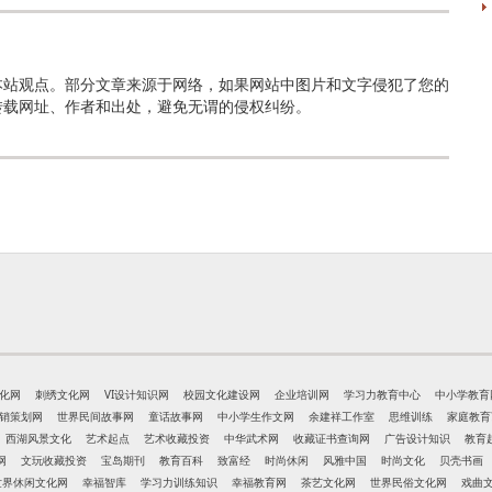
本站观点。部分文章来源于网络，如果网站中图片和文字侵犯了您的
转载网址、作者和出处，避免无谓的侵权纠纷。
化网
刺绣文化网
VI设计知识网
校园文化建设网
企业培训网
学习力教育中心
中小学教育
销策划网
世界民间故事网
童话故事网
中小学生作文网
余建祥工作室
思维训练
家庭教育
西湖风景文化
艺术起点
艺术收藏投资
中华武术网
收藏证书查询网
广告设计知识
教育
网
文玩收藏投资
宝岛期刊
教育百科
致富经
时尚休闲
风雅中国
时尚文化
贝壳书画
世界休闲文化网
幸福智库
学习力训练知识
幸福教育网
茶艺文化网
世界民俗文化网
戏曲