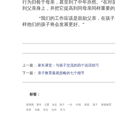
行为归咎于母亲，甚至到了中年亦然。“在对
到父亲身上，并把它提高到同母亲同样重要的
“我们的工作应该是鼓励父亲，在孩子小
样他们的孩子将会发展更好。”
上一篇
：
家长课堂：与孩子交流的四个说话技巧
下一篇
：
亲子教育最易忽略的七个细节
标签：
新调查
童年
父爱
决定
孩子
一生
中国
美国
孩子
家庭教育
世界
专家
学生
合作
学习