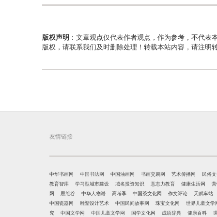
版权声明
：文章观点仅代表作者观点，作为参考，不代表
版权，请联系我们及时删除处理！转载本站内容，请注明
友情链接
中华书画网
中国书法网
中国油画网
书画交易网
艺术传播网
民俗文
教育智库
学习型城市建设
域名投资知识
意志力教育
健康生活网
营
网
思维谷
中华人物谱
高考季
中国茶文化网
作文评论
天赋车站
中国瓷器网
雕塑设计艺术
中国民间故事网
珠宝文化网
世界儿童文学
究
中国文学网
中国儿童文学网
国学文化网
成语辞典
健康百科