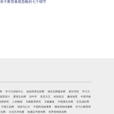
亲子教育最易忽略的七个细节
网
学习力训练中心
旅游风景名胜网
城市品牌建设网
家长学院
学习力
顶层设计
爱情文化网
玩中学
笑话大王
科技前沿
趣味地理
中国书画
趋势研究
八卦晚报
天赋教育研究
天赋邂逅
中国酒文化网
宝宝成长网
中国兰花网
演讲与口才
中国民间故事网
网络营销传播网
学习力教育研
文化网
文化艺术传播
收藏证书查询网
世界营销策划网