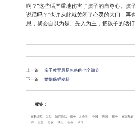
啊？”这些话严重地伤害了孩子的自尊心。孩
说话吗？”也许从此就关闭了心灵的大门，再
思，就会自以为是、先入为主，把孩子的话打
上一篇
：
亲子教育最易忽略的七个细节
下一篇
：
婚姻保鲜秘籍
标签：
家长课堂
父母
如何说话
孩子
才会听
中国
美国
孩子
家庭教育
济
世界
专家
学生
合作
学习