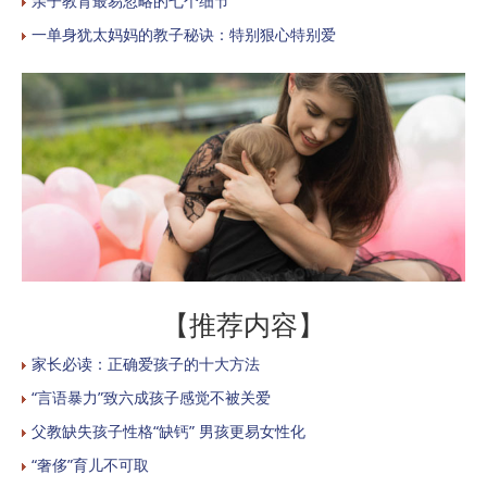
亲子教育最易忽略的七个细节
一单身犹太妈妈的教子秘诀：特别狠心特别爱
【推荐内容】
家长必读：正确爱孩子的十大方法
“言语暴力”致六成孩子感觉不被关爱
父教缺失孩子性格“缺钙” 男孩更易女性化
“奢侈”育儿不可取