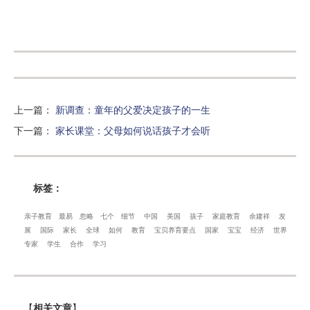
上一篇
：
新调查：童年的父爱决定孩子的一生
下一篇
：
家长课堂：父母如何说话孩子才会听
标签：
亲子教育
最易
忽略
七个
细节
中国
美国
孩子
家庭教育
余建祥
发
展
国际
家长
全球
如何
教育
宝贝养育要点
国家
宝宝
经济
世界
专家
学生
合作
学习
【
相关文章
】