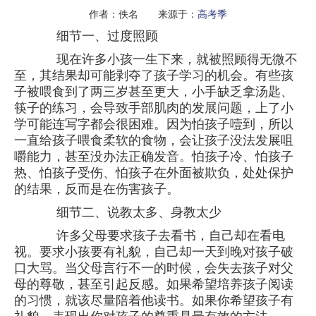
作者：佚名 来源于：
高考季
细节一、过度照顾
现在许多小孩一生下来，就被照顾得无微不
至，其结果却可能剥夺了孩子学习的机会。有些孩
子被喂食到了两三岁甚至更大，小手缺乏拿汤匙、
筷子的练习，会导致手部肌肉的发展问题，上了小
学可能连写字都会很困难。因为怕孩子噎到，所以
一直给孩子喂食柔软的食物，会让孩子没法发展咀
嚼能力，甚至没办法正确发音。怕孩子冷、怕孩子
热、怕孩子受伤、怕孩子在外面被欺负，处处保护
的结果，反而是在伤害孩子。
细节二、说教太多、身教太少
许多父母要求孩子去看书，自己却在看电
视。要求小孩要有礼貌，自己却一天到晚对孩子破
口大骂。当父母言行不一的时候，会失去孩子对父
母的尊敬，甚至引起反感。如果希望培养孩子阅读
的习惯，就该尽量陪着他读书。如果你希望孩子有