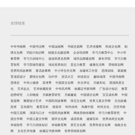
友情链接
中华书画网
中国书法网
中国油画网
书画交易网
艺术传播网
民俗文化网
刺
绣文化网
VI设计知识网
校园文化建设网
企业培训网
学习力教育中心
中小学
教育网
学习力训练中心
旅游风景名胜网
城市品牌建设网
家长学院
学习力教
育智库
学习型城市建设
域名投资知识
意志力教育
健康生活网
营销策划网
世界民间故事网
童话故事网
中小学生作文网
余建祥工作室
思维训练
家庭教
育顶层设计
爱情文化网
玩中学
笑话大王
科技前沿
趣味地理
中国书画网
思维谷
中华人物谱
高考季
中国茶文化网
作文评论
天赋车站
西湖风景文
化
艺术起点
艺术收藏投资
中华武术网
收藏证书查询网
广告设计知识
教育
趋势研究
八卦晚报
天赋教育研究
天赋邂逅
中国酒文化网
宝宝成长网
中国
瓷器网
雕塑设计艺术
中国民间故事网
珠宝文化网
世界儿童文学网
文玩收藏
投资
宝岛期刊
教育百科
致富经
时尚休闲
风雅中国
时尚文化
贝壳书画
中国兰花网
演讲与口才
中国民间故事网
网络营销传播网
学习力教育研究
中
国文学网
中国儿童文学网
国学文化网
成语辞典
健康百科
世界休闲文化网
幸福智库
学习力训练知识
幸福教育网
茶艺文化网
世界民俗文化网
戏曲文化
网
文化艺术传播
收藏证书查询网
世界营销策划网