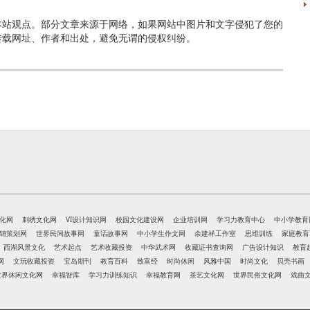
本站观点。部分文章来源于网络，如果网站中图片和文字侵犯了您的
转载网址、作者和出处，避免无谓的侵权纠纷。
化网
刺绣文化网
VI设计知识网
校园文化建设网
企业培训网
学习力教育中心
中小学教育
销策划网
世界民间故事网
童话故事网
中小学生作文网
余建祥工作室
思维训练
家庭教育
西湖风景文化
艺术起点
艺术收藏投资
中华武术网
收藏证书查询网
广告设计知识
教育
网
文玩收藏投资
宝岛期刊
教育百科
致富经
时尚休闲
风雅中国
时尚文化
贝壳书画
世界休闲文化网
幸福智库
学习力训练知识
幸福教育网
茶艺文化网
世界民俗文化网
戏曲