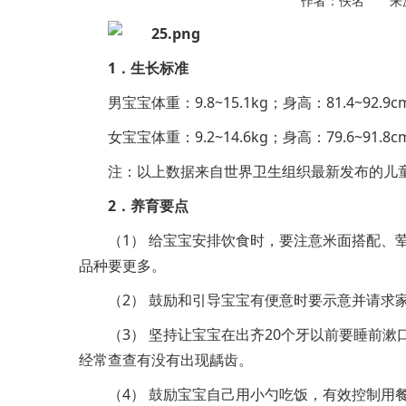
作者：佚名 来
1．生长标准
男宝宝体重：9.8~15.1kg；身高：81.4~92.9c
女宝宝体重：9.2~14.6kg；身高：79.6~91.8c
注：以上数据来自世界卫生组织最新发布的儿
2．养育要点
（1） 给宝宝安排饮食时，要注意米面搭配、
品种要更多。
（2） 鼓励和引导宝宝有便意时要示意并请求
（3） 坚持让宝宝在出齐20个牙以前要睡前
经常查查有没有出现龋齿。
（4） 鼓励宝宝自己用小勺吃饭，有效控制用餐