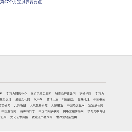
第47个月宝贝养育要点
网
学习力训练中心
旅游风景名胜网
城市品牌建设网
家长学院
学习力
顶层设计
爱情文化网
玩中学
笑话大王
科技前沿
趣味地理
中国书画
趋势研究
八卦晚报
天赋教育研究
天赋邂逅
中国酒文化网
宝宝成长网
中国兰花网
演讲与口才
中国民间故事网
网络营销传播网
学习力教育研
文化网
文化艺术传播
收藏证书查询网
世界营销策划网