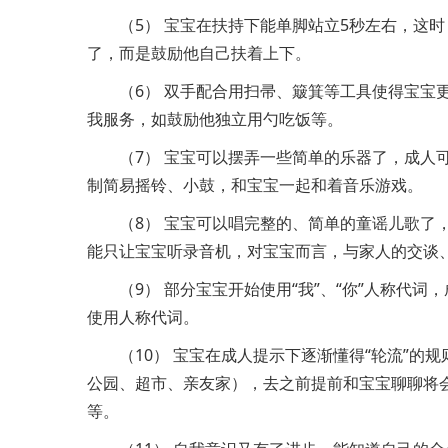
（5） 宝宝在扶持下能单脚站立5秒左右，这
了，而是鼓励他自己扶着上下。
（6） 双手配合用扫帚、簸箕等工具使得宝宝
我服务，如鼓励他独立用勺吃饭等。
（7） 宝宝可以摆弄一些简单的乐器了，成人
制简易摇铃、小鼓，和宝宝一起和着音乐游戏。
（8） 宝宝可以唱完整的、简单的童谣儿歌了
能只让宝宝听录音机，对宝宝而言，与家人的交谈
（9） 部分宝宝开始使用“我”、“你”人称代
使用人称代词。
（10） 宝宝在成人提示下逐渐懂得“轮流”
公园、超市、亲友家），去之前提前和宝宝聊聊将
等。