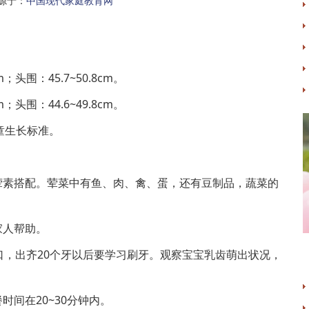
源于：
中国现代家庭教育网
m；头围：45.7~50.8cm。
m；头围：44.6~49.8cm。
童生长标准。
荤素搭配。荤菜中有鱼、肉、禽、蛋，还有豆制品，蔬菜的
家人帮助。
漱口，出齐20个牙以后要学习刷牙。观察宝宝乳齿萌出状况，
时间在20~30分钟内。