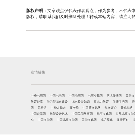
版权声明
：文章观点仅代表作者观点，作为参考，不代表
版权，请联系我们及时删除处理！转载本站内容，请注明
友情链接
中华书画网
中国书法网
中国油画网
书画交易网
艺术传播网
民俗文
教育智库
学习型城市建设
域名投资知识
意志力教育
健康生活网
营
网
思维谷
中华人物谱
高考季
中国茶文化网
作文评论
天赋车站
中国瓷器网
雕塑设计艺术
中国民间故事网
珠宝文化网
世界儿童文学
究
中国文学网
中国儿童文学网
国学文化网
成语辞典
健康百科