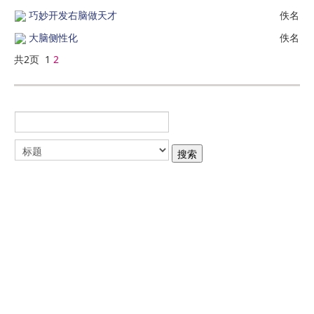
巧妙开发右脑做天才
佚名
大脑侧性化
佚名
共2页 1
2