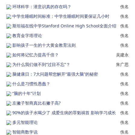
环球科学：潜意识真的存在吗？
佚名
中学生睡眠时间标准：中学生睡眠时间要保证几小时
佚名
斯坦福在线中学Stanford Online High School全面介绍
佚名
教育金字塔理论
佚名
影响孩子一生的十大黄金教育法则
佚名
如何将记忆力提高千倍？
吴建永
为什么我们做不到“过目不忘”？
朱广思
脑健康日：7大问题帮您解开“最强大脑”的秘密
佚名
什么是习惯性愚蠢？
佚名
“脑的十年”计划
佚名
左撇子智商真比右撇子高?
佚名
90%的孩子水喝少了 成爱生病的罪魁祸首 影响学习成长
佚名
多元智能理论
佚名
智能商数学说
佚名