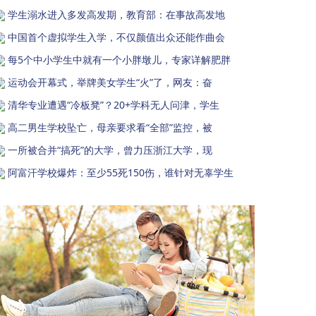
学生溺水进入多发高发期，教育部：在事故高发地
中国首个虚拟学生入学，不仅颜值出众还能作曲会
每5个中小学生中就有一个小胖墩儿，专家详解肥胖
运动会开幕式，举牌美女学生“火”了，网友：奋
清华专业遭遇“冷板凳”？20+学科无人问津，学生
高二男生学校坠亡，母亲要求看“全部”监控，被
一所被合并“搞死”的大学，曾力压浙江大学，现
阿富汗学校爆炸：至少55死150伤，谁针对无辜学生