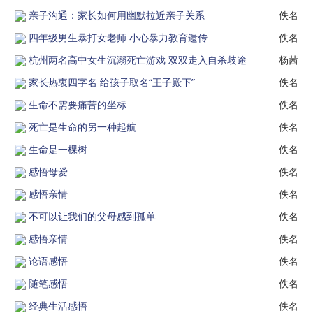
亲子沟通：家长如何用幽默拉近亲子关系
佚名
四年级男生暴打女老师 小心暴力教育遗传
佚名
杭州两名高中女生沉溺死亡游戏 双双走入自杀歧途
杨茜
家长热衷四字名 给孩子取名“王子殿下”
佚名
生命不需要痛苦的坐标
佚名
死亡是生命的另一种起航
佚名
生命是一棵树
佚名
感悟母爱
佚名
感悟亲情
佚名
不可以让我们的父母感到孤单
佚名
感悟亲情
佚名
论语感悟
佚名
随笔感悟
佚名
经典生活感悟
佚名