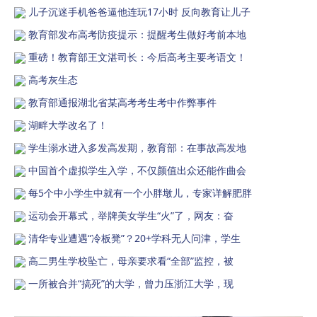
儿子沉迷手机爸爸逼他连玩17小时 反向教育让儿子
教育部发布高考防疫提示：提醒考生做好考前本地
重磅！教育部王文湛司长：今后高考主要考语文！
高考灰生态
教育部通报湖北省某高考考生考中作弊事件
湖畔大学改名了！
学生溺水进入多发高发期，教育部：在事故高发地
中国首个虚拟学生入学，不仅颜值出众还能作曲会
每5个中小学生中就有一个小胖墩儿，专家详解肥胖
运动会开幕式，举牌美女学生“火”了，网友：奋
清华专业遭遇“冷板凳”？20+学科无人问津，学生
高二男生学校坠亡，母亲要求看“全部”监控，被
一所被合并“搞死”的大学，曾力压浙江大学，现