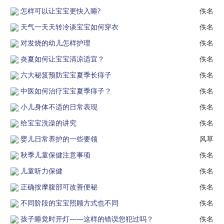
怎样可以让宝宝更快入睡?
佚名
天气一天天转冷谈宝宝如何穿衣
佚名
对发烧的幼儿怎样护理
佚名
炎夏如何让宝宝清凉适宜？
佚名
六大秘笈预防宝宝夏季长痱子
佚名
中医如何治疗宝宝夏季痱子？
佚名
小儿身体不适的日常表现
佚名
给宝宝洗澡的讲究
佚名
婴儿日常养护的一些要领
风草
秋季儿童保健注意事项
佚名
儿童听力保健
佚名
正确按摩腹部可改善便秘
佚名
不同阶段的宝宝照顾方式也不同
佚名
孩子睡觉时开灯——这样的错误您犯过吗？
佚名