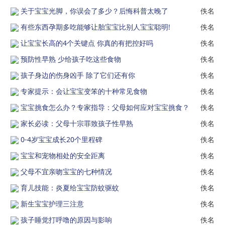
关于宝宝光脚，你误会了多少？后悔科普太晚了
佚名
有些东西孕期多吃能够让胎宝宝比别人宝宝聪明!
佚名
让宝宝长高的4个关键点 你真的有把控好吗
佚名
预防性早熟 少给孩子吃这些食物
佚名
孩子身边的伤身凶手 除了它们还有你
佚名
专家提示：会让宝宝变笨的十种常见食物
佚名
宝宝挑食怎么办？专家指导：父母如何应对宝宝挑食？
佚名
家长必读：父母十宗罪致孩子性早熟
佚名
0-4岁宝宝成长20个里程碑
佚名
宝宝和宠物相处的安全距离
佚名
父母不宜亲吻宝宝的七种情况
佚名
育儿技能：炎夏给宝宝防蚊驱蚊
佚名
新生宝宝护理三注意
佚名
孩子睡觉打呼噜的原因与影响
佚名