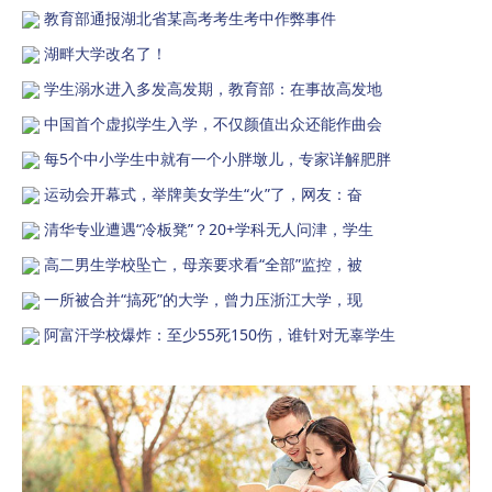
教育部通报湖北省某高考考生考中作弊事件
湖畔大学改名了！
学生溺水进入多发高发期，教育部：在事故高发地
中国首个虚拟学生入学，不仅颜值出众还能作曲会
每5个中小学生中就有一个小胖墩儿，专家详解肥胖
运动会开幕式，举牌美女学生“火”了，网友：奋
清华专业遭遇“冷板凳”？20+学科无人问津，学生
高二男生学校坠亡，母亲要求看“全部”监控，被
一所被合并“搞死”的大学，曾力压浙江大学，现
阿富汗学校爆炸：至少55死150伤，谁针对无辜学生