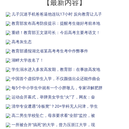
【最新内容】
儿子沉迷手机爸爸逼他连玩17小时 反向教育让儿子
教育部发布高考防疫提示：提醒考生做好考前本地
重磅！教育部王文湛司长：今后高考主要考语文！
高考灰生态
教育部通报湖北省某高考考生考中作弊事件
湖畔大学改名了！
学生溺水进入多发高发期，教育部：在事故高发地
中国首个虚拟学生入学，不仅颜值出众还能作曲会
每5个中小学生中就有一个小胖墩儿，专家详解肥胖
运动会开幕式，举牌美女学生“火”了，网友：奋
清华专业遭遇“冷板凳”？20+学科无人问津，学生
高二男生学校坠亡，母亲要求看“全部”监控，被
一所被合并“搞死”的大学，曾力压浙江大学，现