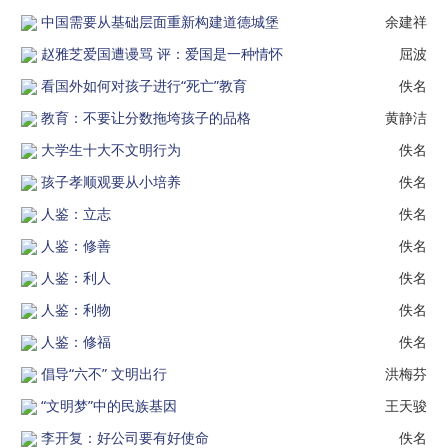
中国需要从基础层面重新构建道德城堡
余建祥
赵雅芝爱国遭谩骂 评：爱国是一种情怀
屈波
看国外如何对孩子进行“死亡”教育
佚名
教育：不要让分数拖垮孩子的品格
黄静洁
大学生十大不文明行为
佚名
孩子孝顺观要从小培养
佚名
人鉴：立志
佚名
人鉴：修善
佚名
人鉴：利人
佚名
人鉴：利物
佚名
人鉴：修福
佚名
倡导“六不” 文明出行
洪梅芬
“文明梦”中的民族基因
王天骏
李开复：好公司要有好使命
佚名