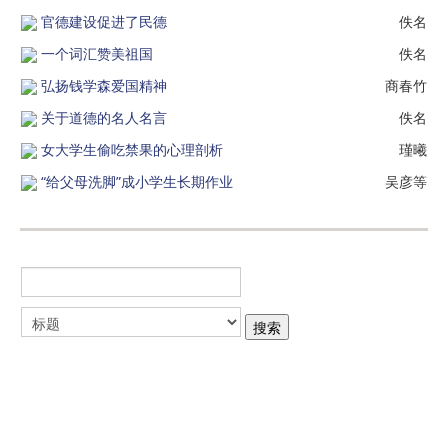
官德建设促进了民德
佚名
一个词汇赞美祖国
佚名
弘扬钱学森爱国精神
商春竹
关于道德的名人名言
佚名
女大学生偷吃禁果的心理剖析
瑾曦
“给父母洗脚”成小学生长期作业
吴彦等