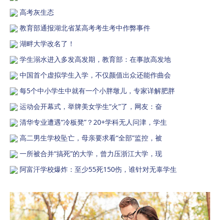
高考灰生态
教育部通报湖北省某高考考生考中作弊事件
湖畔大学改名了！
学生溺水进入多发高发期，教育部：在事故高发地
中国首个虚拟学生入学，不仅颜值出众还能作曲会
每5个中小学生中就有一个小胖墩儿，专家详解肥胖
运动会开幕式，举牌美女学生“火”了，网友：奋
清华专业遭遇“冷板凳”？20+学科无人问津，学生
高二男生学校坠亡，母亲要求看“全部”监控，被
一所被合并“搞死”的大学，曾力压浙江大学，现
阿富汗学校爆炸：至少55死150伤，谁针对无辜学生