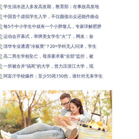
学生溺水进入多发高发期，教育部：在事故高发地
中国首个虚拟学生入学，不仅颜值出众还能作曲会
每5个中小学生中就有一个小胖墩儿，专家详解肥胖
运动会开幕式，举牌美女学生“火”了，网友：奋
清华专业遭遇“冷板凳”？20+学科无人问津，学生
高二男生学校坠亡，母亲要求看“全部”监控，被
一所被合并“搞死”的大学，曾力压浙江大学，现
阿富汗学校爆炸：至少55死150伤，谁针对无辜学生