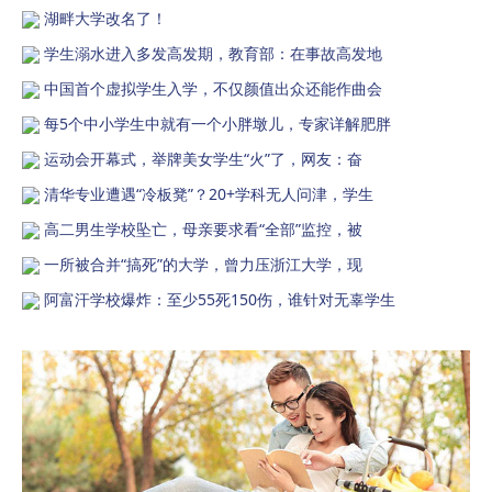
湖畔大学改名了！
学生溺水进入多发高发期，教育部：在事故高发地
中国首个虚拟学生入学，不仅颜值出众还能作曲会
每5个中小学生中就有一个小胖墩儿，专家详解肥胖
运动会开幕式，举牌美女学生“火”了，网友：奋
清华专业遭遇“冷板凳”？20+学科无人问津，学生
高二男生学校坠亡，母亲要求看“全部”监控，被
一所被合并“搞死”的大学，曾力压浙江大学，现
阿富汗学校爆炸：至少55死150伤，谁针对无辜学生