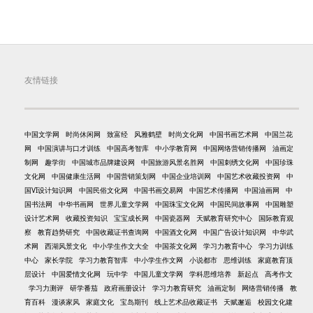
友情链接
中国文学网
时尚休闲网
致富经
风雅鹤壁
时尚文化网
中国书画艺术网
中国兰花
网
中国演讲与口才训练
中国高考智库
中小学教育网
中国网络营销传播网
油画定
制网
趣学街
中国城市品牌建设网
中国旅游风景名胜网
中国刺绣文化网
中国珍珠
文化网
中国健康生活网
中国营销策划网
中国企业培训网
中国艺术收藏投资网
中
国VI设计知识网
中国民俗文化网
中国书画交易网
中国艺术传播网
中国油画网
中
国书法网
中华书画网
世界儿童文学网
中国珠宝文化网
中国民间故事网
中国雕塑
设计艺术网
收藏投资知识
宝宝成长网
中国瓷器网
天赋教育研究中心
国际教育观
察
教育趋势研究
中国收藏证书查询网
中国酒文化网
中国广告设计知识网
中华武
术网
西湖风景文化
中小学生作文大全
中国茶文化网
学习力教育中心
学习力训练
中心
家长学院
学习力教育智库
中小学生作文网
小说都市
思维训练
家庭教育顶
层设计
中国爱情文化网
玩中学
中国儿童文学网
学科思维培养
新起点
高考作文
学习力测评
研学番茄
政府画册设计
学习力教育研究
油画定制
网络营销传播
教
育百科
漫谈家风
家庭文化
宝岛期刊
线上艺术品收藏证书
天赋邂逅
校园文化建