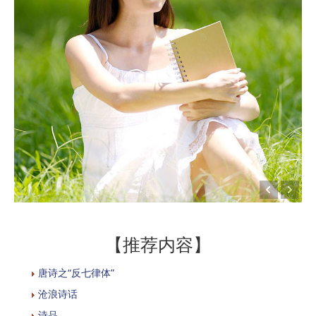
【推荐内容】
唐诗之“反七律体”
沧浪诗话
诗品