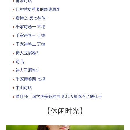
沧浪诗话
比智慧更重要的经典思维
唐诗之“反七律体”
千家诗卷一 五绝
千家诗卷三 七绝
千家诗卷二 五律
诗人玉屑卷2
诗品
诗人玉屑卷1
千家诗卷四 七律
中山诗话
曾仕强：国学热是必然的 现代人根本不了解孔子
【休闲时光】