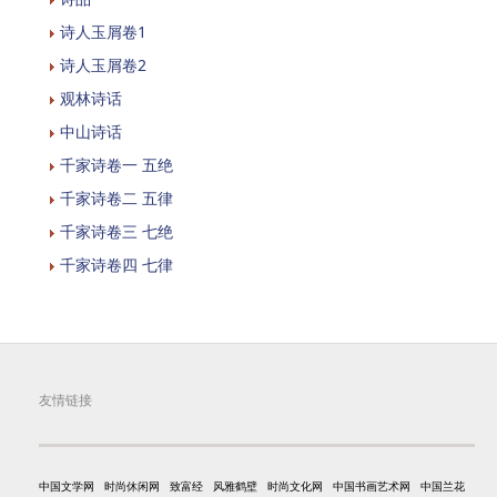
诗人玉屑卷1
诗人玉屑卷2
观林诗话
中山诗话
千家诗卷一 五绝
千家诗卷二 五律
千家诗卷三 七绝
千家诗卷四 七律
友情链接
中国文学网
时尚休闲网
致富经
风雅鹤壁
时尚文化网
中国书画艺术网
中国兰花