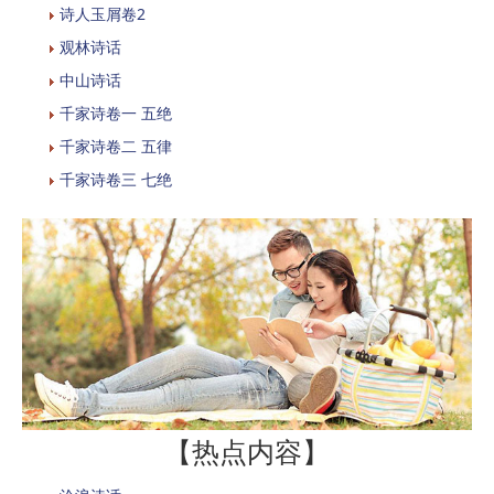
诗人玉屑卷2
观林诗话
中山诗话
千家诗卷一 五绝
千家诗卷二 五律
千家诗卷三 七绝
【热点内容】