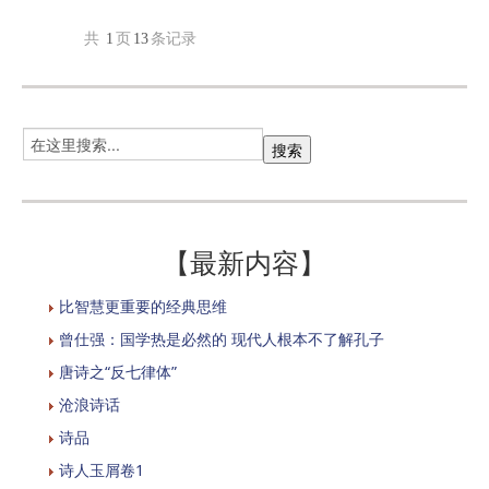
共
1
页
13
条记录
【最新内容】
比智慧更重要的经典思维
曾仕强：国学热是必然的 现代人根本不了解孔子
唐诗之“反七律体”
沧浪诗话
诗品
诗人玉屑卷1