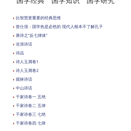
国学经典 国学知识 国学研究
比智慧更重要的经典思维
曾仕强：国学热是必然的 现代人根本不了解孔子
唐诗之“反七律体”
沧浪诗话
诗品
诗人玉屑卷1
诗人玉屑卷2
观林诗话
中山诗话
千家诗卷一 五绝
千家诗卷二 五律
千家诗卷三 七绝
千家诗卷四 七律