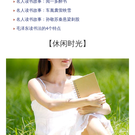
名人读书故事：闻一多醉书
名人读书故事：车胤囊萤映雪
名人读书故事：孙敬苏秦悬梁刺股
毛泽东读书法的4个特点
【休闲时光】