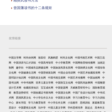
顾炎武读书方法
曾国藩读书的十二条规矩
友情链接
中国文学网
时尚休闲网
致富经
风雅鹤壁
时尚文化网
中国书画艺术网
中国兰花
网
中国演讲与口才训练
中国高考智库
中小学教育网
中国网络营销传播网
油画定
制网
趣学街
中国城市品牌建设网
中国旅游风景名胜网
中国刺绣文化网
中国珍珠
文化网
中国健康生活网
中国营销策划网
中国企业培训网
中国艺术收藏投资网
中
国VI设计知识网
中国民俗文化网
中国书画交易网
中国艺术传播网
中国油画网
中
国书法网
中华书画网
世界儿童文学网
中国珠宝文化网
中国民间故事网
中国雕塑
设计艺术网
收藏投资知识
宝宝成长网
中国瓷器网
天赋教育研究中心
国际教育观
察
教育趋势研究
中国收藏证书查询网
中国酒文化网
中国广告设计知识网
中华武
术网
西湖风景文化
中小学生作文大全
中国茶文化网
学习力教育中心
学习力训练
中心
家长学院
学习力教育智库
中小学生作文网
小说都市
思维训练
家庭教育顶
层设计
中国爱情文化网
玩中学
中国儿童文学网
学科思维培养
新起点
高考作文