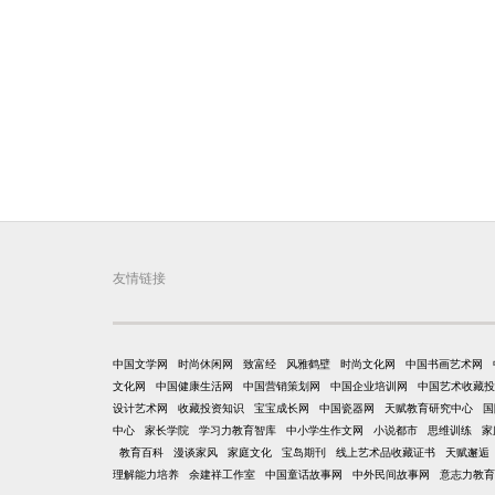
友情链接
中国文学网
时尚休闲网
致富经
风雅鹤壁
时尚文化网
中国书画艺术网
文化网
中国健康生活网
中国营销策划网
中国企业培训网
中国艺术收藏投
设计艺术网
收藏投资知识
宝宝成长网
中国瓷器网
天赋教育研究中心
国
中心
家长学院
学习力教育智库
中小学生作文网
小说都市
思维训练
家
教育百科
漫谈家风
家庭文化
宝岛期刊
线上艺术品收藏证书
天赋邂逅
理解能力培养
余建祥工作室
中国童话故事网
中外民间故事网
意志力教育