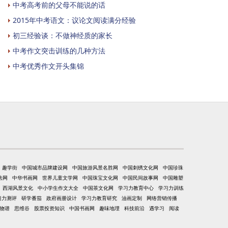
中考高考前的父母不能说的话
2015年中考语文：议论文阅读满分经验
初三经验谈：不做神经质的家长
中考作文突击训练的几种方法
中考优秀作文开头集锦
趣学街
中国城市品牌建设网
中国旅游风景名胜网
中国刺绣文化网
中国珍珠
法网
中华书画网
世界儿童文学网
中国珠宝文化网
中国民间故事网
中国雕塑
西湖风景文化
中小学生作文大全
中国茶文化网
学习力教育中心
学习力训练
习力测评
研学番茄
政府画册设计
学习力教育研究
油画定制
网络营销传播
物谱
思维谷
股票投资知识
中国书画网
趣味地理
科技前沿
遇学习
阅读