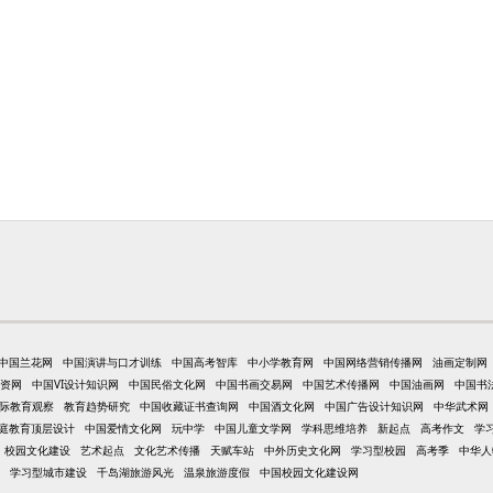
中国兰花网
中国演讲与口才训练
中国高考智库
中小学教育网
中国网络营销传播网
油画定制网
资网
中国VI设计知识网
中国民俗文化网
中国书画交易网
中国艺术传播网
中国油画网
中国书
际教育观察
教育趋势研究
中国收藏证书查询网
中国酒文化网
中国广告设计知识网
中华武术网
庭教育顶层设计
中国爱情文化网
玩中学
中国儿童文学网
学科思维培养
新起点
高考作文
学
校园文化建设
艺术起点
文化艺术传播
天赋车站
中外历史文化网
学习型校园
高考季
中华人
学习型城市建设
千岛湖旅游风光
温泉旅游度假
中国校园文化建设网