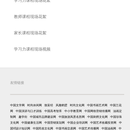
学习力课程现场花絮
教师课程现场花絮
家长课程现场花絮
学习力课程现场视频
友情链接
中国文学网
时尚休闲网
致富经
风雅鹤壁
时尚文化网
中国书画艺术网
中国兰花
网
中国演讲与口才训练
中国高考智库
中小学教育网
中国网络营销传播网
油画定
制网
趣学街
中国城市品牌建设网
中国旅游风景名胜网
中国刺绣文化网
中国珍珠
文化网
中国健康生活网
中国营销策划网
中国企业培训网
中国艺术收藏投资网
中
国VI设计知识网
中国民俗文化网
中国书画交易网
中国艺术传播网
中国油画网
中