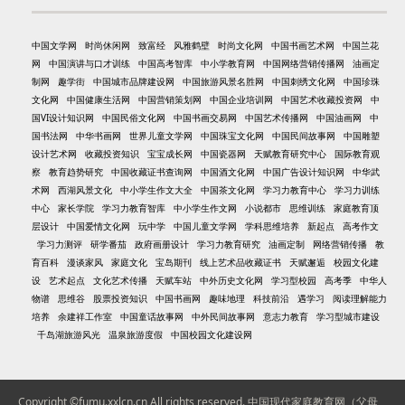
中国文学网
时尚休闲网
致富经
风雅鹤壁
时尚文化网
中国书画艺术网
中国兰花
网
中国演讲与口才训练
中国高考智库
中小学教育网
中国网络营销传播网
油画定
制网
趣学街
中国城市品牌建设网
中国旅游风景名胜网
中国刺绣文化网
中国珍珠
文化网
中国健康生活网
中国营销策划网
中国企业培训网
中国艺术收藏投资网
中
国VI设计知识网
中国民俗文化网
中国书画交易网
中国艺术传播网
中国油画网
中
国书法网
中华书画网
世界儿童文学网
中国珠宝文化网
中国民间故事网
中国雕塑
设计艺术网
收藏投资知识
宝宝成长网
中国瓷器网
天赋教育研究中心
国际教育观
察
教育趋势研究
中国收藏证书查询网
中国酒文化网
中国广告设计知识网
中华武
术网
西湖风景文化
中小学生作文大全
中国茶文化网
学习力教育中心
学习力训练
中心
家长学院
学习力教育智库
中小学生作文网
小说都市
思维训练
家庭教育顶
层设计
中国爱情文化网
玩中学
中国儿童文学网
学科思维培养
新起点
高考作文
学习力测评
研学番茄
政府画册设计
学习力教育研究
油画定制
网络营销传播
教
育百科
漫谈家风
家庭文化
宝岛期刊
线上艺术品收藏证书
天赋邂逅
校园文化建
设
艺术起点
文化艺术传播
天赋车站
中外历史文化网
学习型校园
高考季
中华人
物谱
思维谷
股票投资知识
中国书画网
趣味地理
科技前沿
遇学习
阅读理解能力
培养
余建祥工作室
中国童话故事网
中外民间故事网
意志力教育
学习型城市建设
千岛湖旅游风光
温泉旅游度假
中国校园文化建设网
Copyright ©fumu.xxlcn.cn All rights reserved.
中国现代家庭教育网（父母