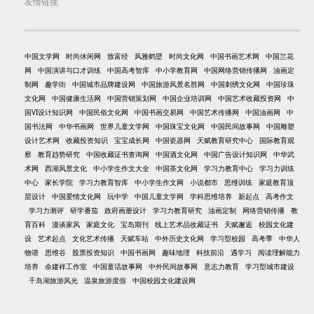
友情链接
中国文学网
时尚休闲网
致富经
风雅鹤壁
时尚文化网
中国书画艺术网
中国兰花
网
中国演讲与口才训练
中国高考智库
中小学教育网
中国网络营销传播网
油画定
制网
趣学街
中国城市品牌建设网
中国旅游风景名胜网
中国刺绣文化网
中国珍珠
文化网
中国健康生活网
中国营销策划网
中国企业培训网
中国艺术收藏投资网
中
国VI设计知识网
中国民俗文化网
中国书画交易网
中国艺术传播网
中国油画网
中
国书法网
中华书画网
世界儿童文学网
中国珠宝文化网
中国民间故事网
中国雕塑
设计艺术网
收藏投资知识
宝宝成长网
中国瓷器网
天赋教育研究中心
国际教育观
察
教育趋势研究
中国收藏证书查询网
中国酒文化网
中国广告设计知识网
中华武
术网
西湖风景文化
中小学生作文大全
中国茶文化网
学习力教育中心
学习力训练
中心
家长学院
学习力教育智库
中小学生作文网
小说都市
思维训练
家庭教育顶
层设计
中国爱情文化网
玩中学
中国儿童文学网
学科思维培养
新起点
高考作文
学习力测评
研学番茄
政府画册设计
学习力教育研究
油画定制
网络营销传播
教
育百科
漫谈家风
家庭文化
宝岛期刊
线上艺术品收藏证书
天赋邂逅
校园文化建
设
艺术起点
文化艺术传播
天赋车站
中外历史文化网
学习型校园
高考季
中华人
物谱
思维谷
股票投资知识
中国书画网
趣味地理
科技前沿
遇学习
阅读理解能力
培养
余建祥工作室
中国童话故事网
中外民间故事网
意志力教育
学习型城市建设
千岛湖旅游风光
温泉旅游度假
中国校园文化建设网