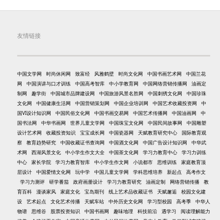
友情链接
中国文学网
时尚休闲网
致富经
风雅鹤壁
时尚文化网
中国书画艺术网
中国兰花
网
中国演讲与口才训练
中国高考智库
中小学教育网
中国网络营销传播网
油画定
制网
趣学街
中国城市品牌建设网
中国旅游风景名胜网
中国刺绣文化网
中国珍珠
文化网
中国健康生活网
中国营销策划网
中国企业培训网
中国艺术收藏投资网
中
国VI设计知识网
中国民俗文化网
中国书画交易网
中国艺术传播网
中国油画网
中
国书法网
中华书画网
世界儿童文学网
中国珠宝文化网
中国民间故事网
中国雕塑
设计艺术网
收藏投资知识
宝宝成长网
中国瓷器网
天赋教育研究中心
国际教育观
察
教育趋势研究
中国收藏证书查询网
中国酒文化网
中国广告设计知识网
中华武
术网
西湖风景文化
中小学生作文大全
中国茶文化网
学习力教育中心
学习力训练
中心
家长学院
学习力教育智库
中小学生作文网
小说都市
思维训练
家庭教育顶
层设计
中国爱情文化网
玩中学
中国儿童文学网
学科思维培养
新起点
高考作文
学习力测评
研学番茄
政府画册设计
学习力教育研究
油画定制
网络营销传播
教
育百科
漫谈家风
家庭文化
宝岛期刊
线上艺术品收藏证书
天赋邂逅
校园文化建
设
艺术起点
文化艺术传播
天赋车站
中外历史文化网
学习型校园
高考季
中华人
物谱
思维谷
股票投资知识
中国书画网
趣味地理
科技前沿
遇学习
阅读理解能力