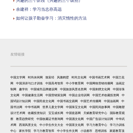
兴趣的三个阶段（兴趣的三个级别）
余建祥：学习当志存高远
如何让孩子勤奋学习：消灭惰性的方法
友情链接
中国文学网
时尚休闲网
致富经
风雅鹤壁
时尚文化网
中国书画艺术网
中国兰花
网
中国演讲与口才训练
中国高考智库
中小学教育网
中国网络营销传播网
油画定
制网
趣学街
中国城市品牌建设网
中国旅游风景名胜网
中国刺绣文化网
中国珍珠
文化网
中国健康生活网
中国营销策划网
中国企业培训网
中国艺术收藏投资网
中
国VI设计知识网
中国民俗文化网
中国书画交易网
中国艺术传播网
中国油画网
中
国书法网
中华书画网
世界儿童文学网
中国珠宝文化网
中国民间故事网
中国雕塑
设计艺术网
收藏投资知识
宝宝成长网
中国瓷器网
天赋教育研究中心
国际教育观
察
教育趋势研究
中国收藏证书查询网
中国酒文化网
中国广告设计知识网
中华武
术网
西湖风景文化
中小学生作文大全
中国茶文化网
学习力教育中心
学习力训练
中心
家长学院
学习力教育智库
中小学生作文网
小说都市
思维训练
家庭教育顶