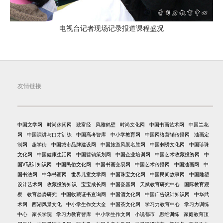
电视台记者现场记录报道课程盛况
友情链接
中国文学网
时尚休闲网
致富经
风雅鹤壁
时尚文化网
中国书画艺术网
中国兰花
网
中国演讲与口才训练
中国高考智库
中小学教育网
中国网络营销传播网
油画定
制网
趣学街
中国城市品牌建设网
中国旅游风景名胜网
中国刺绣文化网
中国珍珠
文化网
中国健康生活网
中国营销策划网
中国企业培训网
中国艺术收藏投资网
中
国VI设计知识网
中国民俗文化网
中国书画交易网
中国艺术传播网
中国油画网
中
国书法网
中华书画网
世界儿童文学网
中国珠宝文化网
中国民间故事网
中国雕塑
设计艺术网
收藏投资知识
宝宝成长网
中国瓷器网
天赋教育研究中心
国际教育观
察
教育趋势研究
中国收藏证书查询网
中国酒文化网
中国广告设计知识网
中华武
术网
西湖风景文化
中小学生作文大全
中国茶文化网
学习力教育中心
学习力训练
中心
家长学院
学习力教育智库
中小学生作文网
小说都市
思维训练
家庭教育顶