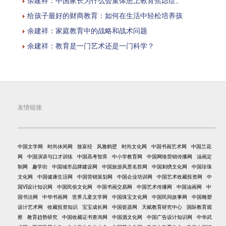
余建祥：中国家长为什么会集体患上教育焦虑症、
给孩子最好的财商教育：如何在生活中轻松培养孩
余建祥：家庭教育中的战略和战术问题
余建祥：教育是一门艺术还是一门科学？
友情链接
中国文学网
时尚休闲网
致富经
风雅鹤壁
时尚文化网
中国书画艺术网
中国兰花
网
中国演讲与口才训练
中国高考智库
中小学教育网
中国网络营销传播网
油画定
制网
趣学街
中国城市品牌建设网
中国旅游风景名胜网
中国刺绣文化网
中国珍珠
文化网
中国健康生活网
中国营销策划网
中国企业培训网
中国艺术收藏投资网
中
国VI设计知识网
中国民俗文化网
中国书画交易网
中国艺术传播网
中国油画网
中
国书法网
中华书画网
世界儿童文学网
中国珠宝文化网
中国民间故事网
中国雕塑
设计艺术网
收藏投资知识
宝宝成长网
中国瓷器网
天赋教育研究中心
国际教育观
察
教育趋势研究
中国收藏证书查询网
中国酒文化网
中国广告设计知识网
中华武